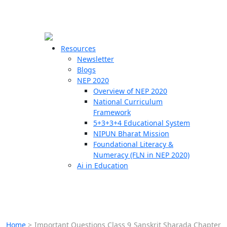
☰
🗙
Resources
Newsletter
Blogs
Schools
NEP 2020
Overview of NEP 2020
Teachers
National Curriculum
Students
Framework
5+3+3+4 Educational System
NIPUN Bharat Mission
Resources
Foundational Literacy &
Numeracy (FLN in NEP 2020)
Ai in Education
Home
>
Important Questions Class 9 Sanskrit Sharada Chapter