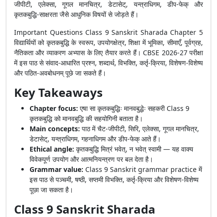
जीपीटी, एलेक्सा, गूगल मानचित्र, डेटासेट्, यन्त्राधिगम, डीप-फेक् और
कृतकबुद्धि-साक्षरता जैसे आधुनिक विषयों से जोड़ते हैं।
Important Questions Class 9 Sanskrit Sharada Chapter 5
विद्यार्थियों को कृतकबुद्धि के स्वरूप, उपयोगक्षेत्र, शिक्षा में भूमिका, सीमाएँ, पूर्वग्रह,
नैतिकता और व्याकरण अभ्यास के लिए तैयार करते हैं। CBSE 2026-27 परीक्षा
में इस पाठ से संवाद-आधारित प्रश्न, शब्दार्थ, विभक्ति, कर्तृ-क्रिया, विशेषण-विशेष्य
और पठित-अवबोधनम् पूछे जा सकते हैं।
Key Takeaways
Chapter focus:
एषा सा कृतकबुद्धिः मानवबुद्धेः सहकरी Class 9
कृतकबुद्धि को मानवबुद्धि की सहयोगिनी बताता है।
Main concepts:
पाठ में चैट-जीपीटी, सिरि, एलेक्सा, गूगल मानचित्र,
डेटासेट्, यन्त्राधिगम, गहनाधिगम और डीप-फेक् आते हैं।
Ethical angle:
कृतकबुद्धि मित्रं भवेत्, न भवेत् स्वामी — यह वाक्य
विवेकपूर्ण उपयोग और आत्मनियन्त्रण पर बल देता है।
Grammar value:
Class 9 Sanskrit grammar practice में
इस पाठ से पञ्चमी, षष्ठी, सप्तमी विभक्ति, कर्तृ-क्रिया और विशेषण-विशेष्य
पूछा जा सकता है।
Class 9 Sanskrit Sharada