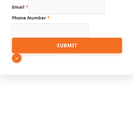
Email
Email
*
Number
Name
Phone Number
*
SUBMIT
×