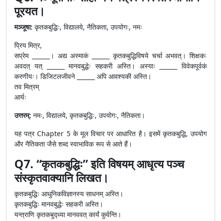
पूरयत।
मञ्जूषा:
कृतकबुद्धिः, विद्यालये, नैतिकता, उपयोगः, नमः
प्रिय मित्र,
सप्रेम ______। अद्य अस्माकं ______ कृतकबुद्धिविषये चर्चा अभवत्। शिक्षकः
अवदत् यत् ______ मानवबुद्धेः सहकरी अस्ति। अस्याः ______ विवेकपूर्वकं
करणीयः। डिजिटलजीवने ______ अपि आवश्यकी अस्ति।
तव मित्रम्
आर्यः
उत्तरम्:
नमः, विद्यालये, कृतकबुद्धिः, उपयोगः, नैतिकता।
यह पत्र Chapter 5 के मूल विचार पर आधारित है। इसमें कृतकबुद्धि, उपयोग
और नैतिकता जैसे शब्द स्वाभाविक रूप से आते हैं।
Q7. “कृतकबुद्धिः” इति विषयम् आधृत्य पञ्च
संस्कृतवाक्यानि लिखत।
कृतकबुद्धिः आधुनिकविज्ञानस्य साधनम् अस्ति।
कृतकबुद्धिः मानवबुद्धेः सहकरी अस्ति।
यन्त्राणि कृतकबुद्ध्या मानववत् कार्यं कुर्वन्ति।