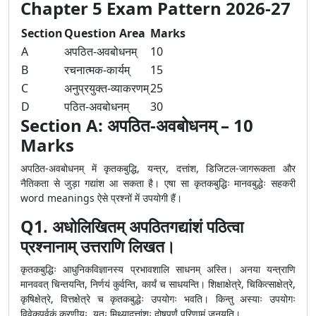
Chapter 5 Exam Pattern 2026-27
Section
Question Area
Marks
A
अपठित-अवबोधनम्
10
B
रचनात्मक-कार्यम्
15
C
अनुप्रयुक्त-व्याकरणम्
25
D
पठित-अवबोधनम्
30
Section A: अपठित-अवबोधनम् – 10
Marks
अपठित-अवबोधनम् में कृतकबुद्धि, यन्त्र, दत्तांश, डिजिटल-जागरूकता और
नैतिकता से जुड़ा गद्यांश आ सकता है। एषा सा कृतकबुद्धिः मानवबुद्धेः सहकरी
word meanings ऐसे प्रश्नों में उपयोगी हैं।
Q1. अधोलिखितम् अपठितगद्यांशं पठित्वा
प्रश्नानाम् उत्तराणि लिखत।
कृतकबुद्धिः आधुनिकविज्ञानस्य प्रभावशालि साधनम् अस्ति। अनया यन्त्राणि
मानववत् चिन्तयन्ति, निर्णयं कुर्वन्ति, कार्यं च साधयन्ति। शिक्षाक्षेत्रे, चिकित्साक्षेत्रे,
कृषिक्षेत्रे, वित्तक्षेत्रे च कृतकबुद्धेः उपयोगः भवति। किन्तु अस्याः उपयोगः
विवेकपूर्वकं करणीयः, यतः मिथ्यादत्तांशः दोषपूर्णं परिणामं जनयति।