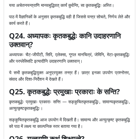
यया अचेतनयन्त्राणि मानवबुद्धिवत् कार्यं कुर्वन्ति, सा कृतकबुद्धिः अस्ति।
पाठ में वैज्ञानिकों के अनुसार कृतकबुद्धि वही है जिससे यन्त्र सोचते, निर्णय लेते और
कार्य करते हैं।
Q24. अध्यापकः कृतकबुद्धेः कानि उदाहरणानि
उक्तवान्?
अध्यापकः चैट-जीपीटी, सिरि, एलेक्सा, गूगल मानचित्रं, जेमिनि, मेटा-कृतकबुद्धिः
और परप्लेक्सिटि इत्यादीनि उदाहरणानि उक्तवान्।
ये सभी कृतकबुद्धियुक्त अनुप्रयुक्त तन्त्र हैं। छात्र इनका उपयोग प्रश्नोत्तर,
संवाद और दिशा-निर्देशन में देखते हैं।
Q25. कृतकबुद्धेः प्रमुखाः प्रकाराः के सन्ति?
कृतकबुद्धेः प्रमुखाः प्रकाराः सन्ति — सङ्कुचितकृतकबुद्धिः, सामान्यकृतकबुद्धिः,
अत्युत्कृष्टकृतकबुद्धिः।
सङ्कुचितकृतकबुद्धि आज उपयोग में दिखती है। सामान्य और अत्युत्कृष्ट कृतकबुद्धि
को पाठ में लक्ष्य या काल्पनिक स्तर बताया गया है।
Q26. यन्त्राणि कथं शिक्ष्यन्ते?