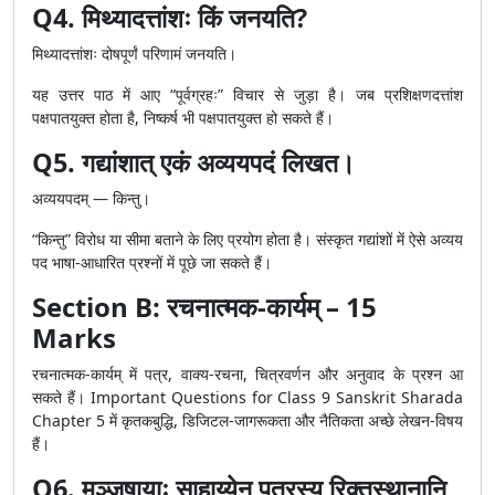
Q4. मिथ्यादत्तांशः किं जनयति?
मिथ्यादत्तांशः दोषपूर्णं परिणामं जनयति।
यह उत्तर पाठ में आए “पूर्वग्रहः” विचार से जुड़ा है। जब प्रशिक्षणदत्तांश
पक्षपातयुक्त होता है, निष्कर्ष भी पक्षपातयुक्त हो सकते हैं।
Q5. गद्यांशात् एकं अव्ययपदं लिखत।
अव्ययपदम् — किन्तु।
“किन्तु” विरोध या सीमा बताने के लिए प्रयोग होता है। संस्कृत गद्यांशों में ऐसे अव्यय
पद भाषा-आधारित प्रश्नों में पूछे जा सकते हैं।
Section B: रचनात्मक-कार्यम् – 15
Marks
रचनात्मक-कार्यम् में पत्र, वाक्य-रचना, चित्रवर्णन और अनुवाद के प्रश्न आ
सकते हैं। Important Questions for Class 9 Sanskrit Sharada
Chapter 5 में कृतकबुद्धि, डिजिटल-जागरूकता और नैतिकता अच्छे लेखन-विषय
हैं।
Q6. मञ्जूषायाः साहाय्येन पत्रस्य रिक्तस्थानानि