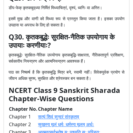
डीप-फेक् कृतकबुद्ध्या निर्मितं मिथ्याचित्रं, दृश्यं, ध्वनिः वा अस्ति।
इसमें मुख और वाणी को मिथ्या रूप से प्रस्तुत किया जाता है। इसका उपयोग
उपहास या अपराध के लिए हो सकता है।
Q30. कृतकबुद्धेः सुरक्षित-नैतिक उपयोगाय के
उपायाः करणीयाः?
कृतकबुद्धेः सुरक्षित-नैतिक उपयोगाय कृतकबुद्धि-साक्षरता, नैतिकतापूर्ण प्रशिक्षण,
सर्वकारीय नियन्त्रण और आत्मनियन्त्रण आवश्यक हैं।
पाठ का निष्कर्ष है कि कृतकबुद्धि मित्र बने, स्वामी नहीं। विवेकपूर्वक प्रयोग से
जीवन अधिक सुगम, सुरक्षित और श्रेयस्कर बन सकता है।
NCERT Class 9 Sanskrit Sharada
Chapter-Wise Questions
Chapter No.
Chapter Name
Chapter 1
सत्यं शिवं सुन्दरं संस्कृतम्
Chapter 2
सुखस्य मूलं धर्मः धर्मस्य मूलम् अर्थः
Chapter 3
आत्मवत्सर्वभूतेषु यः पश्यति सः पण्डितः