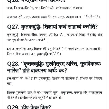
यन्त्राणि यन्त्राधिगमेन, गहनाधिगमेन और दत्तांशमाध्यमेन शिक्ष्यन्ते।
अध्यापक इसे यन्त्रपाठशाला कहते हैं। इस यन्त्रपाठशाला का नाम “डेटासेट्” है।
Q27. कृतकबुद्धिः शिक्षायां कथं साहाय्यं करोति?
कृतकबुद्धिः शिक्षायां दीक्षा, स्वयम्, AI for All, पी.एम.-ई विद्या, चैटबोट् और
भाषानुवादोपकरणैः साहाय्यं करोति।
इन उपकरणों से छात्र शिक्षक की अनुपस्थिति में भी स्वयं अध्ययन कर सकते हैं।
फिर भी शिक्षक का स्थान कृतकबुद्धि नहीं लेती।
Q28. “कृतकबुद्धिः गुरुमित्रम् अस्ति, गुरुविकल्पः
नास्ति” इति वाक्यस्य अर्थः कः?
इस वाक्य का अर्थ है कि कृतकबुद्धि शिक्षक की सहायक है, शिक्षक का विकल्प
नहीं।
शिक्षक पुस्तकीय ज्ञान के साथ मानवीय मूल्य, अनुशासन, करुणा और व्यवहारज्ञान
भी देते हैं। इसलिए प्रेरणा मनुष्यों से ही आती है।
Q29. डीप-फेक् किम्?