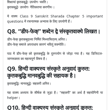
शिक्षायां कृतकबुद्धेः उपयोगः भवति।
कृतकबुद्धेः उपयोगः नैतिकतया करणीयः।
ये वाक्य Class 9 Sanskrit Sharada Chapter 5 important
questions में रचनात्मक अभ्यास के लिए उपयोगी हैं।
Q8. “डीप-फेक्” शब्देन द्वे संस्कृतवाक्ये लिखत।
डीप-फेक् कृतकबुद्ध्या निर्मितं मिथ्याचित्रम् अस्ति।
डीप-फेक् समाजे अपराधाय कारणं भवितुं शक्नोति।
पाठ में डीप-फेक् को कृतकबुद्धि के दुरुपयोग से जोड़ा गया है। यह डिजिटल-
जागरूकता का महत्वपूर्ण विषय है।
Q9. हिन्दी वाक्यस्य संस्कृते अनुवादं कुरुत:
कृतकबुद्धि मानवबुद्धि की सहायक है।
कृतकबुद्धिः मानवबुद्धेः सहकरी अस्ति।
यह वाक्य अध्याय के शीर्षक से जुड़ा है। “सहकरी” का अर्थ है सहयोगिनी या
helper।
Q10. हिन्दी वाक्यस्य संस्कृते अनुवादं कुरुत: