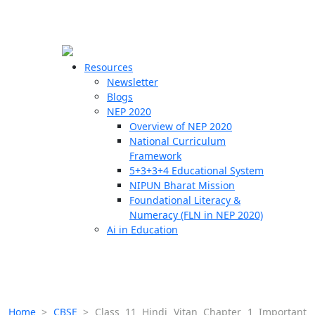
☰
🗙
Resources
Newsletter
Blogs
Schools
NEP 2020
Overview of NEP 2020
Teachers
National Curriculum
Students
Framework
5+3+3+4 Educational System
NIPUN Bharat Mission
Resources
Foundational Literacy &
Numeracy (FLN in NEP 2020)
Ai in Education
Home
>
CBSE
>
Class 11 Hindi Vitan Chapter 1 Important