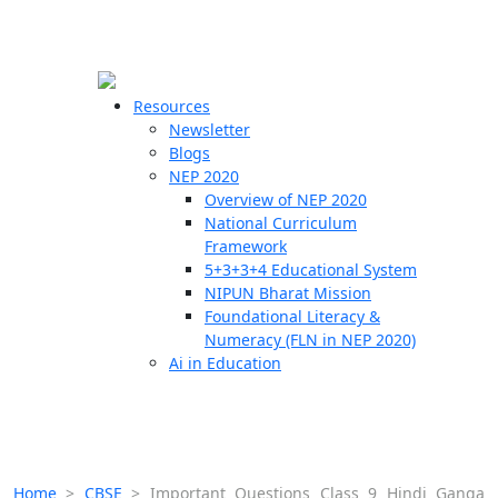
☰
🗙
Resources
Newsletter
Blogs
Schools
NEP 2020
Overview of NEP 2020
Teachers
National Curriculum
Students
Framework
5+3+3+4 Educational System
NIPUN Bharat Mission
Resources
Foundational Literacy &
Numeracy (FLN in NEP 2020)
Ai in Education
Home
>
CBSE
>
Important Questions Class 9 Hindi Ganga