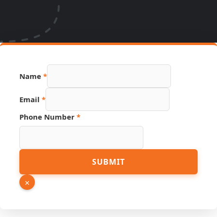
Name
*
Email
*
Hidden
Phone Number
*
URL
Source
SUBMIT
×