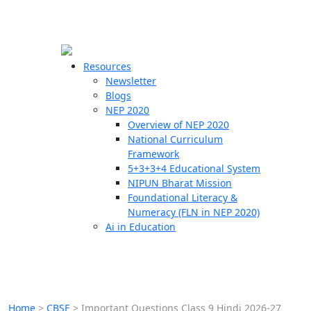
☰
🗙
Resources
Newsletter
Blogs
Schools
NEP 2020
Overview of NEP 2020
Teachers
National Curriculum
Students
Framework
5+3+3+4 Educational System
NIPUN Bharat Mission
Resources
Foundational Literacy &
Numeracy (FLN in NEP 2020)
Ai in Education
Home
>
CBSE
>
Important Questions Class 9 Hindi 2026-27