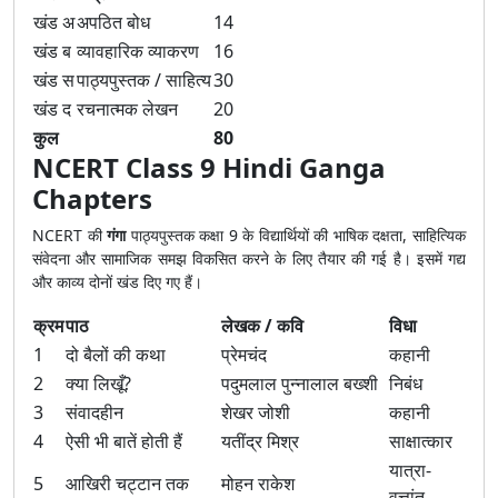
खंड अ
अपठित बोध
14
खंड ब
व्यावहारिक व्याकरण
16
खंड स
पाठ्यपुस्तक / साहित्य
30
खंड द
रचनात्मक लेखन
20
कुल
80
NCERT Class 9 Hindi Ganga
Chapters
NCERT की
गंगा
पाठ्यपुस्तक कक्षा 9 के विद्यार्थियों की भाषिक दक्षता, साहित्यिक
संवेदना और सामाजिक समझ विकसित करने के लिए तैयार की गई है। इसमें गद्य
और काव्य दोनों खंड दिए गए हैं।
क्रम
पाठ
लेखक / कवि
विधा
1
दो बैलों की कथा
प्रेमचंद
कहानी
2
क्या लिखूँ?
पदुमलाल पुन्नालाल बख्शी
निबंध
3
संवादहीन
शेखर जोशी
कहानी
4
ऐसी भी बातें होती हैं
यतींद्र मिश्र
साक्षात्कार
यात्रा-
5
आखिरी चट्टान तक
मोहन राकेश
वृत्तांत