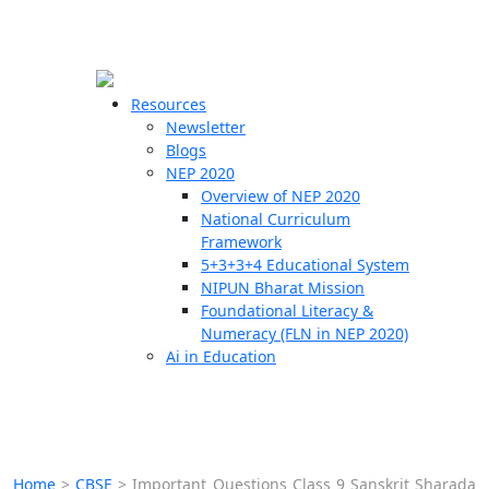
☰
🗙
Resources
Newsletter
Blogs
Schools
NEP 2020
Overview of NEP 2020
Teachers
National Curriculum
Students
Framework
5+3+3+4 Educational System
NIPUN Bharat Mission
Resources
Foundational Literacy &
Numeracy (FLN in NEP 2020)
Ai in Education
Home
>
CBSE
>
Important Questions Class 9 Sanskrit Sharada