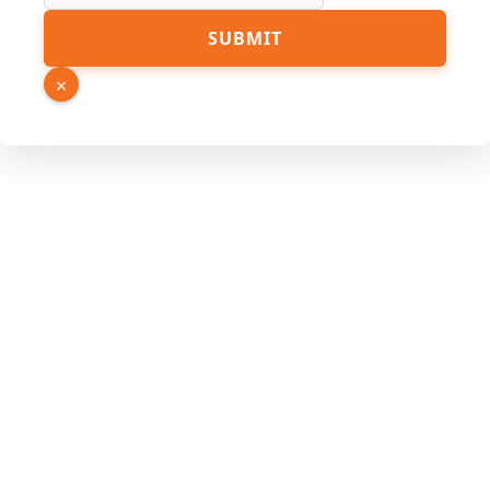
Hidden
SUBMIT
PDF
Name
×