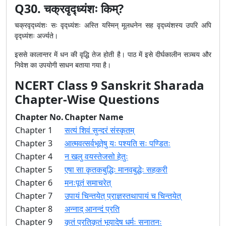
Q30. चक्रवृद्ध्यंशः किम्?
चक्रवृद्ध्यंशः सः वृद्ध्यंशः अस्ति यस्मिन् मूलधनेन सह वृद्ध्यंशस्य उपरि अपि
वृद्ध्यंशः अर्ज्यते।
इससे कालान्तर में धन की वृद्धि तेज होती है। पाठ में इसे दीर्घकालीन सञ्चय और
निवेश का उपयोगी साधन बताया गया है।
NCERT Class 9 Sanskrit Sharada
Chapter-Wise Questions
Chapter No.
Chapter Name
Chapter 1
सत्यं शिवं सुन्दरं संस्कृतम्
Chapter 3
आत्मवत्सर्वभूतेषु यः पश्यति सः पण्डितः
Chapter 4
न खलु वयस्तेजसो हेतुः
Chapter 5
एषा सा कृतकबुद्धिः मानवबुद्धेः सहकरी
Chapter 6
मनःपूतं समाचरेत्
Chapter 7
उपायं चिन्तयेत् प्राज्ञस्तथापायं च चिन्तयेत्
Chapter 8
अन्नाद् आनन्दं प्रति
Chapter 9
कृतं प्रतिकृतं भूयादेष धर्मः सनातनः