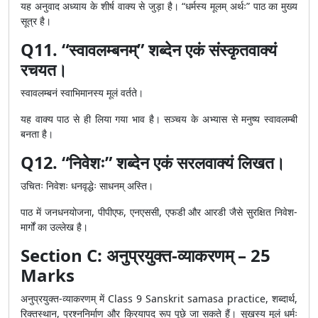
यह अनुवाद अध्याय के शीर्ष वाक्य से जुड़ा है। “धर्मस्य मूलम् अर्थः” पाठ का मुख्य
सूत्र है।
Q11. “स्वावलम्बनम्” शब्देन एकं संस्कृतवाक्यं
रचयत।
स्वावलम्बनं स्वाभिमानस्य मूलं वर्तते।
यह वाक्य पाठ से ही लिया गया भाव है। सञ्चय के अभ्यास से मनुष्य स्वावलम्बी
बनता है।
Q12. “निवेशः” शब्देन एकं सरलवाक्यं लिखत।
उचितः निवेशः धनवृद्धेः साधनम् अस्ति।
पाठ में जनधनयोजना, पीपीएफ, एनएससी, एफडी और आरडी जैसे सुरक्षित निवेश-
मार्गों का उल्लेख है।
Section C: अनुप्रयुक्त-व्याकरणम् – 25
Marks
अनुप्रयुक्त-व्याकरणम् में Class 9 Sanskrit samasa practice, शब्दार्थ,
रिक्तस्थान, प्रश्ननिर्माण और क्रियापद रूप पूछे जा सकते हैं। सुखस्य मूलं धर्मः