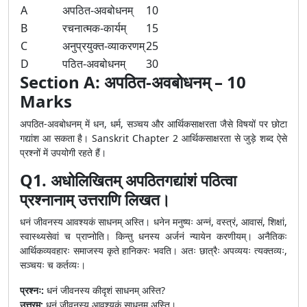
A
अपठित-अवबोधनम्
10
B
रचनात्मक-कार्यम्
15
C
अनुप्रयुक्त-व्याकरणम्
25
D
पठित-अवबोधनम्
30
Section A: अपठित-अवबोधनम् – 10
Marks
अपठित-अवबोधनम् में धन, धर्म, सञ्चय और आर्थिकसाक्षरता जैसे विषयों पर छोटा
गद्यांश आ सकता है। Sanskrit Chapter 2 आर्थिकसाक्षरता से जुड़े शब्द ऐसे
प्रश्नों में उपयोगी रहते हैं।
Q1. अधोलिखितम् अपठितगद्यांशं पठित्वा
प्रश्नानाम् उत्तराणि लिखत।
धनं जीवनस्य आवश्यकं साधनम् अस्ति। धनेन मनुष्यः अन्नं, वस्त्रं, आवासं, शिक्षां,
स्वास्थ्यसेवां च प्राप्नोति। किन्तु धनस्य अर्जनं न्यायेन करणीयम्। अनैतिकः
आर्थिकव्यवहारः समाजस्य कृते हानिकरः भवति। अतः छात्रैः अपव्ययः त्यक्तव्यः,
सञ्चयः च कर्तव्यः।
प्रश्नः:
धनं जीवनस्य कीदृशं साधनम् अस्ति?
उत्तरम्:
धनं जीवनस्य आवश्यकं साधनम् अस्ति।