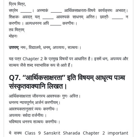
प्रिय मित्र,
सप्रेम ______। अस्माकं ______ आर्थिकसाक्षरता-विषये कार्यक्रमः अभवत्।
शिक्षकः अवदत् यत् ______ आवश्यकं साधनम् अस्ति। छात्रैः ______ न
करणीयः। अल्पधनस्य अपि ______ करणीयः।
तव मित्रम्
मोहनः
उत्तरम्:
नमः, विद्यालये, धनम्, अपव्ययः, सञ्चयः।
यह पत्र Chapter 2 के प्रमुख विषयों पर आधारित है। इसमें धन, अपव्यय और
सञ्चय जैसे शब्द स्वाभाविक रूप से आते हैं।
Q7. “आर्थिकसाक्षरता” इति विषयम् आधृत्य पञ्च
संस्कृतवाक्यानि लिखत।
आर्थिकसाक्षरता जीवनस्य आवश्यकः गुणः अस्ति।
धनस्य न्यायपूर्णम् अर्जनं करणीयम्।
आवश्यकतानुसारं व्ययः करणीयः।
अपव्ययः सर्वदा वर्जनीयः।
भविष्याय धनस्य सञ्चयः करणीयः।
ये वाक्य Class 9 Sanskrit Sharada Chapter 2 important