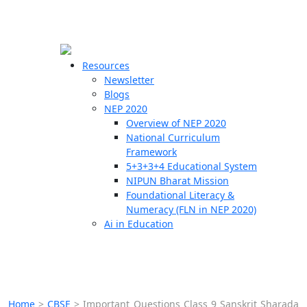
☰
🗙
Resources
Newsletter
Blogs
Schools
NEP 2020
Overview of NEP 2020
Teachers
National Curriculum
Students
Framework
5+3+3+4 Educational System
NIPUN Bharat Mission
Resources
Foundational Literacy &
Numeracy (FLN in NEP 2020)
Ai in Education
Home
>
CBSE
>
Important Questions Class 9 Sanskrit Sharada