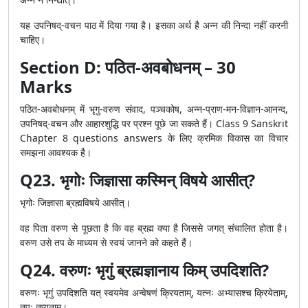
यह उपनिषद्-वचन पाठ में दिया गया है। इसका अर्थ है अन्न की निन्दा नहीं करनी
चाहिए।
Section D: पठित-अवबोधनम् – 30
Marks
पठित-अवबोधनम् में भृगु-वरुण संवाद, पञ्चकोष, अन्न-प्राण-मन-विज्ञान-आनन्द,
उपनिषद्-वचन और आहारशुद्धि पर प्रश्न पूछे जा सकते हैं। Class 9 Sanskrit
Chapter 8 questions answers के लिए क्रमिक विकास का विचार
समझना आवश्यक है।
Q23. भृगोः जिज्ञासा कस्मिन् विषये आसीत्?
भृगोः जिज्ञासा ब्रह्मविषये आसीत्।
वह पिता वरुण से पूछता है कि वह ब्रह्म क्या है जिससे जगत् संचालित होता है।
वरुण उसे तप के माध्यम से स्वयं जानने को कहते हैं।
Q24. वरुणः भृगुं ब्रह्मज्ञानाय किम् उपदिशति?
वरुणः भृगुं उपदिशति यत् स्वयमेव अन्वेषणं क्रियताम्, यत्नः अभ्यासश्च क्रियेताम्,
तपः तप्यताम्।