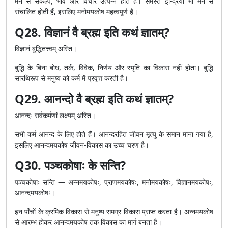
मन से संकल्प, भाव और विचार उत्पन्न होते हैं। समस्त इन्द्रियाँ भी मन से
संचालित होती हैं, इसलिए मनोमयकोष महत्वपूर्ण है।
Q28. विज्ञानं वै ब्रह्म इति कथं ज्ञातम्?
विज्ञानं बुद्धितत्त्वम् अस्ति।
बुद्धि के बिना बोध, तर्क, विवेक, निर्णय और स्मृति का विकास नहीं होता। बुद्धि
सारथिरूप से मनुष्य को कर्म में प्रवृत्त करती है।
Q29. आनन्दो वै ब्रह्म इति कथं ज्ञातम्?
आनन्दः सर्वकर्मणां लक्ष्यम् अस्ति।
सभी कर्म आनन्द के लिए होते हैं। आनन्दरहित जीवन मृत्यु के समान माना गया है,
इसलिए आनन्दमयकोष जीवन-विकास का उच्च चरण है।
Q30. पञ्चकोषाः के सन्ति?
पञ्चकोषाः सन्ति — अन्नमयकोषः, प्राणमयकोषः, मनोमयकोषः, विज्ञानमयकोषः,
आनन्दमयकोषः।
इन पाँचों के क्रमिक विकास से मनुष्य समग्र विकास प्राप्त करता है। अन्नमयकोष
से आरम्भ होकर आनन्दमयकोष तक विकास का मार्ग बनता है।