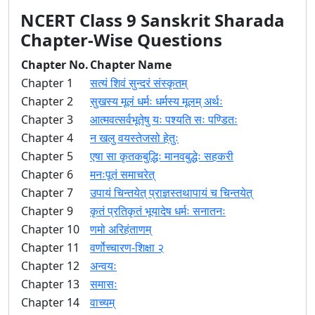
NCERT Class 9 Sanskrit Sharada
Chapter-Wise Questions
Chapter No.
Chapter Name
Chapter 1
सत्यं शिवं सुन्दरं संस्कृतम्
Chapter 2
सुखस्य मूलं धर्मः धर्मस्य मूलम् अर्थः
Chapter 3
आत्मवत्सर्वभूतेषु यः पश्यति सः पण्डितः
Chapter 4
न खलु वयस्तेजसो हेतुः
Chapter 5
एषा सा कृतकबुद्धिः मानवबुद्धेः सहकरी
Chapter 6
मनःपूतं समाचरेत्
Chapter 7
उपायं चिन्तयेत् प्राज्ञस्तथापायं च चिन्तयेत्
Chapter 9
कृतं प्रतिकृतं भूयादेष धर्मः सनातनः
Chapter 10
णमो अरिहंताणम्
Chapter 11
वर्णोच्चारण-शिक्षा २
Chapter 12
अन्वयः
Chapter 13
समासः
Chapter 14
वाच्यम्