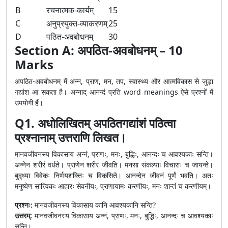
B
रचनात्मक-कार्यम्
15
C
अनुप्रयुक्त-व्याकरणम्
25
D
पठित-अवबोधनम्
30
Section A: अपठित-अवबोधनम् – 10
Marks
अपठित-अवबोधनम् में अन्न, प्राण, मन, तप, स्वास्थ्य और आत्मविकास से जुड़ा
गद्यांश आ सकता है। अन्नाद् आनन्दं प्रति word meanings ऐसे प्रश्नों में
उपयोगी हैं।
Q1. अधोलिखितम् अपठितगद्यांशं पठित्वा
प्रश्नानाम् उत्तराणि लिखत।
मानवजीवनस्य विकासाय अन्नं, प्राणः, मनः, बुद्धिः, आनन्दः च आवश्यकाः सन्ति।
अन्नेन शरीरं वर्धते। प्राणेन शरीरं जीवति। मनसा संकल्पाः विचाराः च जायन्ते।
बुद्ध्या विवेकः निर्णयशक्तिः च विकसिते। आनन्देन जीवनं पूर्णं भवति। अतः
मनुष्येण सात्त्विकः आहारः सेवनीयः, प्राणायामः करणीयः, मनः शान्तं च करणीयम्।
प्रश्नः:
मानवजीवनस्य विकासाय कानि आवश्यकानि सन्ति?
उत्तरम्:
मानवजीवनस्य विकासाय अन्नं, प्राणः, मनः, बुद्धिः, आनन्दः च आवश्यकाः
सन्ति।