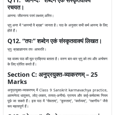
Q11. “आनन्दः” शब्देन एकं संस्कृतवाक्यं
रचयत।
आनन्दः जीवनस्य परमं लक्ष्यम् अस्ति।
भृगु अन्त में “आनन्दो वै ब्रह्म” जानता है। पाठ के अनुसार सभी कर्म आनन्द के लिए
होते हैं।
Q12. “तपः” शब्देन एकं संस्कृतवाक्यं लिखत।
भृगुः ब्रह्मज्ञानाय तपः आचरति।
यह वाक्य पाठ की मूल प्रक्रिया बताता है। वरुण बार-बार भृगु को तप और अन्वेषण
के लिए प्रेरित करते हैं।
Section C: अनुप्रयुक्त-व्याकरणम् – 25
Marks
अनुप्रयुक्त-व्याकरणम् में Class 9 Sanskrit karmavachya practice,
आत्मनेपद धातुरूप, लोट्-लकार, तव्यत्-अनीयர் प्रत्यय और कर्तृ-कर्मवाच्य नियम
पूछे जा सकते हैं। इस पाठ में “सेवताम्”, “कुरुताम्”, “कर्तव्यम्”, “रक्षणीयः” जैसे
रूप महत्वपूर्ण हैं।