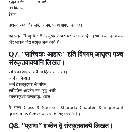
शुद्धजीवनेन ______ लभ्यते।
तव मित्रम्
ईशानः
उत्तरम्:
नमः, विद्यालये, अन्नम्, प्राणायामः, आनन्दः।
यह पत्र Chapter 8 के मुख्य विचारों पर आधारित है। इसमें अन्न, प्राणायाम
और आनन्द जैसे प्रमुख शब्द आते हैं।
Q7. “सात्त्विकः आहारः” इति विषयम् आधृत्य पञ्च
संस्कृतवाक्यानि लिखत।
सात्त्विकः आहारः शरीराय हितकरः अस्ति।
अन्नं न निन्द्यात्।
अन्नं ईश्वरबुद्ध्या सेवनीयम्।
सात्त्विकेन आहारेण मनः शुद्धं भवति।
आहारशुद्ध्या सत्त्वशुद्धिः भवति।
ये वाक्य Class 9 Sanskrit Sharada Chapter 8 important
questions में लेखन अभ्यास के लिए उपयोगी हैं।
Q8. “प्राणः” शब्देन द्वे संस्कृतवाक्ये लिखत।