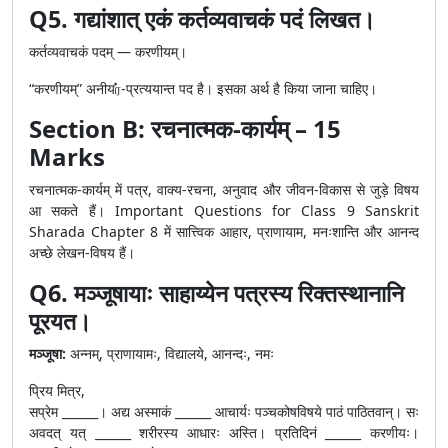
Q5. गद्यांशात् एकं कर्तव्यवाचकं पदं लिखत।
कर्तव्यवाचकं पदम् — करणीयम्।
“करणीयम्” अनीयர்-प्रत्ययान्त पद है। इसका अर्थ है किया जाना चाहिए।
Section B: रचनात्मक-कार्यम् – 15
Marks
रचनात्मक-कार्यम् में पत्र, वाक्य-रचना, अनुवाद और जीवन-विकास से जुड़े विषय
आ सकते हैं। Important Questions for Class 9 Sanskrit
Sharada Chapter 8 में सात्त्विक आहार, प्राणायाम, मनःशान्ति और आनन्द
अच्छे लेखन-विषय हैं।
Q6. मञ्जूषायाः साहाय्येन पत्रस्य रिक्तस्थानानि
पूरयत।
मञ्जूषा:
अन्नम्, प्राणायामः, विद्यालये, आनन्दः, नमः
प्रिय मित्र,
सप्रेम ______। अद्य अस्माकं ______ आचार्यः पञ्चकोषविषये पाठं पाठितवान्। सः
अवदत् यत् ______ शरीरस्य आधारः अस्ति। प्रतिदिनं ______ करणीयः।