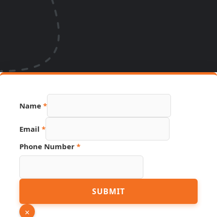
Name
*
Email
*
Link
Phone Number
*
Source
Email
SUBMIT
×