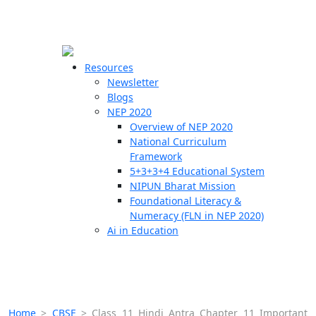
☰
🗙
Resources
Newsletter
Blogs
Schools
NEP 2020
Overview of NEP 2020
Teachers
National Curriculum
Students
Framework
5+3+3+4 Educational System
NIPUN Bharat Mission
Resources
Foundational Literacy &
Numeracy (FLN in NEP 2020)
Ai in Education
Home
>
CBSE
>
Class 11 Hindi Antra Chapter 11 Important