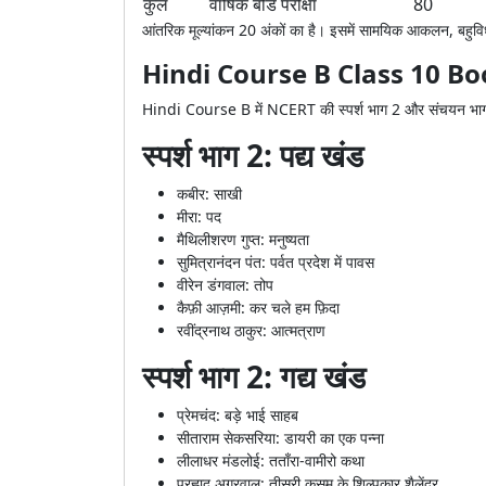
कुल
वार्षिक बोर्ड परीक्षा
80
आंतरिक मूल्यांकन 20 अंकों का है। इसमें सामयिक आकलन, बहुव
Hindi Course B Class 10 B
Hindi Course B में NCERT की स्पर्श भाग 2 और संचयन भाग 2 पुस्
स्पर्श भाग 2: पद्य खंड
कबीर: साखी
मीरा: पद
मैथिलीशरण गुप्त: मनुष्यता
सुमित्रानंदन पंत: पर्वत प्रदेश में पावस
वीरेन डंगवाल: तोप
कैफ़ी आज़मी: कर चले हम फ़िदा
रवींद्रनाथ ठाकुर: आत्मत्राण
स्पर्श भाग 2: गद्य खंड
प्रेमचंद: बड़े भाई साहब
सीताराम सेकसरिया: डायरी का एक पन्ना
लीलाधर मंडलोई: तताँरा-वामीरो कथा
प्रह्लाद अग्रवाल: तीसरी कसम के शिल्पकार शैलेंद्र