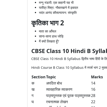
मन्नू भंडारी: एक कहानी यह भी
यतींद्र मिश्र: नौबतखाने में इबादत
भदंत आनंद कौसल्यायन: संस्कृति
कृतिका भाग 2
माता का आँचल
साना-साना हाथ जोड़ि
मैं क्यों लिखता हूँ?
CBSE Class 10 Hindi B Syll
CBSE Class 10 Hindi B Syllabus द्वितीय भाषा हिंदी के लिए ब
Hindi Course B Class 10 Syllabus में स्पर्श भाग 2 मुख्य पा
Section
Topic
Marks
क
अपठित बोध
14
ख
व्यावहारिक व्याकरण
16
ग
पाठ्यपुस्तक एवं पूरक पाठ्यपुस्तक
28
घ
रचनात्मक लेखन
22