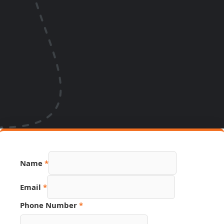
Name
*
Source
Email
*
Number
Name
Phone Number
*