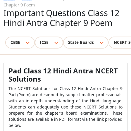
Chapter 9 Poem
Important Questions Class 12
Hindi Antra Chapter 9 Poem
CBSE
ICSE
State Boards
NCERT S
Pad Class 12 Hindi Antra NCERT
Solutions
The NCERT Solutions for Class 12 Hindi Antra Chapter 9
Pad (Poem) are designed by subject matter professionals
with an in-depth understanding of the Hindi language.
Students can adequately use these NCERT Solutions to
prepare for the chapter’s board examinations. These
solutions are available in PDF format via the link provided
below.