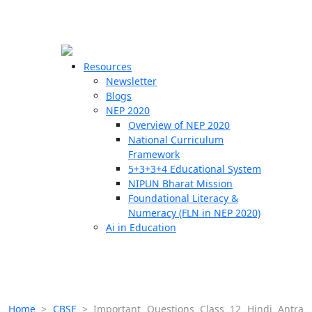
☰
🗙
Resources
Newsletter
Blogs
Schools
NEP 2020
Overview of NEP 2020
Teachers
National Curriculum
Students
Framework
5+3+3+4 Educational System
NIPUN Bharat Mission
Resources
Foundational Literacy &
Numeracy (FLN in NEP 2020)
Ai in Education
Home
>
CBSE
>
Important Questions Class 12 Hindi Antra