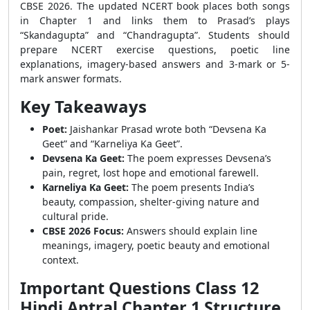
CBSE 2026. The updated NCERT book places both songs
in Chapter 1 and links them to Prasad’s plays
“Skandagupta” and “Chandragupta”. Students should
prepare NCERT exercise questions, poetic line
explanations, imagery-based answers and 3-mark or 5-
mark answer formats.
Key Takeaways
Poet:
Jaishankar Prasad wrote both “Devsena Ka
Geet” and “Karneliya Ka Geet”.
Devsena Ka Geet:
The poem expresses Devsena’s
pain, regret, lost hope and emotional farewell.
Karneliya Ka Geet:
The poem presents India’s
beauty, compassion, shelter-giving nature and
cultural pride.
CBSE 2026 Focus:
Answers should explain line
meanings, imagery, poetic beauty and emotional
context.
Important Questions Class 12
Hindi Antral Chapter 1 Structure