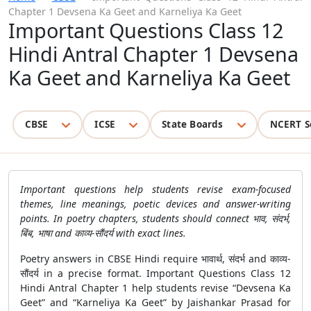
Chapter 1 Devsena Ka Geet and Karneliya Ka Geet
Important Questions Class 12
Hindi Antral Chapter 1 Devsena
Ka Geet and Karneliya Ka Geet
CBSE
ICSE
State Boards
NCERT S
Important questions help students revise exam-focused
themes, line meanings, poetic devices and answer-writing
points. In poetry chapters, students should connect भाव, संदर्भ,
बिंब, भाषा and काव्य-सौंदर्य with exact lines.
Poetry answers in CBSE Hindi require भावार्थ, संदर्भ and काव्य-
सौंदर्य in a precise format. Important Questions Class 12
Hindi Antral Chapter 1 help students revise “Devsena Ka
Geet” and “Karneliya Ka Geet” by Jaishankar Prasad for