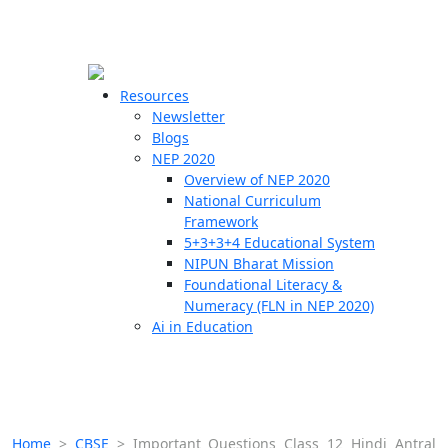
☰
🗙
Resources
Newsletter
Blogs
Schools
NEP 2020
Overview of NEP 2020
Teachers
National Curriculum
Students
Framework
5+3+3+4 Educational System
NIPUN Bharat Mission
Resources
Foundational Literacy &
Numeracy (FLN in NEP 2020)
Ai in Education
Home
>
CBSE
>
Important Questions Class 12 Hindi Antral