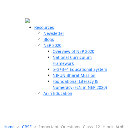
☰
🗙
Resources
Newsletter
Blogs
Schools
NEP 2020
Overview of NEP 2020
Teachers
National Curriculum
Students
Framework
5+3+3+4 Educational System
NIPUN Bharat Mission
Resources
Foundational Literacy &
Numeracy (FLN in NEP 2020)
Ai in Education
Home
>
CBSE
>
Important Questions Class 12 Hindi Aroh