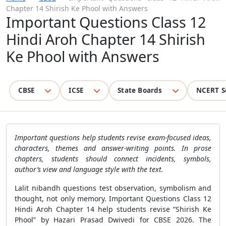
Chapter 14 Shirish Ke Phool with Answers
Important Questions Class 12
Hindi Aroh Chapter 14 Shirish
Ke Phool with Answers
CBSE
ICSE
State Boards
NCERT S
Important questions help students revise exam-focused ideas,
characters, themes and answer-writing points. In prose
chapters, students should connect incidents, symbols,
author’s view and language style with the text.
Lalit nibandh questions test observation, symbolism and
thought, not only memory. Important Questions Class 12
Hindi Aroh Chapter 14 help students revise “Shirish Ke
Phool” by Hazari Prasad Dwivedi for CBSE 2026. The