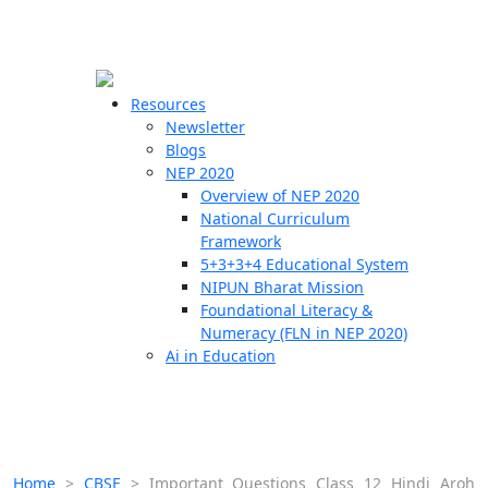
☰
🗙
Resources
Newsletter
Blogs
Schools
NEP 2020
Overview of NEP 2020
Teachers
National Curriculum
Students
Framework
5+3+3+4 Educational System
NIPUN Bharat Mission
Resources
Foundational Literacy &
Numeracy (FLN in NEP 2020)
Ai in Education
Home
>
CBSE
>
Important Questions Class 12 Hindi Aroh