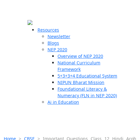
☰
🗙
Resources
Newsletter
Blogs
Schools
NEP 2020
Overview of NEP 2020
Teachers
National Curriculum
Students
Framework
5+3+3+4 Educational System
NIPUN Bharat Mission
Resources
Foundational Literacy &
Numeracy (FLN in NEP 2020)
Ai in Education
Home
>
CBSE
>
Important Questions Class 12 Hindi Aroh