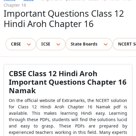
Chapter 16
Important Questions Class 12
Hindi Aroh Chapter 16
CBSE
ICSE
State Boards
NCERT S
CBSE Class 12 Hindi Aroh
Important Questions Chapter 16
Namak
On the official website of Extramarks, the NCERT solution
for Class 12 Hindi Aroh Chapter 16 Namak pdf is
available. This makes learning Hindi easy. Learning
through these PDFs, students will find the solutions lucid
and easy to grasp. These PDFs are prepared by
experienced teachers working in this field. Many experts