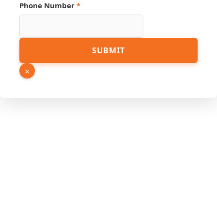
Phone Number
*
Email
SUBMIT
Name
Source
×