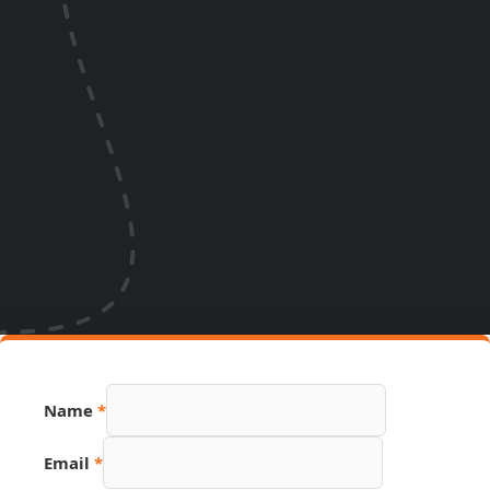
Name
*
Email
*