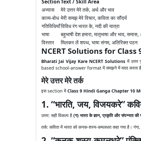
Section
Text / Skill Area
अभ्यास
मेरे उत्तर मेरे तर्क, अर्थ और भाव
काव्य-बोध
मेरी समझ मेरे विचार, कविता का सौंदर्य
गतिविधियाँ
विविध रंग भारत के, नदी की यात्रा
भाषा
बहुभाषी देश हमारा, मातृभाषा और भाव, समास,
विस्तार
मिलकर लें शपथ, भाषा संगम, अतिरिक्त पठन
NCERT Solutions for Class 9
Bharati Jai Vijay Kare NCERT Solutions
में उत्तर
based school-answer format में समझने में मदद करता ह
मेरे उत्तर मेरे तर्क
इस section में
Class 9 Hindi Ganga Chapter 10 
1. “भारति, जय, विजयकरे” कविता
उत्तर: सही विकल्प है
(ग) भारत के ज्ञान, प्रकृति और संपन्नता की 
तर्क: कविता में भारत को कनक-शस्य-कमलधरा कहा गया है। गंगा, हिम
2. “कनक-शस्य-कमलधरे” पंक्ति 