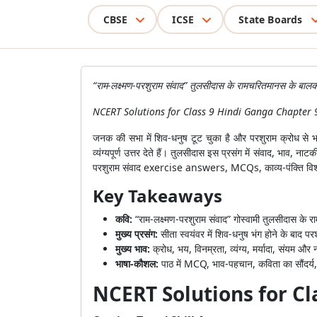
CBSE
ICSE
State Boards
“राम-लक्ष्मण-परशुराम संवाद” तुलसीदास के रामचरितमानस के बालका
NCERT Solutions for Class 9 Hindi Ganga Chapter 9 में t
जनक की सभा में शिव-धनुष टूट चुका है और परशुराम क्रोध से भरे 
व्यंग्यपूर्ण उत्तर देते हैं। तुलसीदास इस प्रसंग में संवाद,
परशुराम संवाद exercise answers, MCQs, काव्य-पंक्ति वि
Key Takeaways
कवि:
“राम-लक्ष्मण-परशुराम संवाद” गोस्वामी तुलसीदास के 
मुख्य प्रसंग:
सीता स्वयंवर में शिव-धनुष भंग होने के बाद प
मुख्य भाव:
क्रोध, भय, विनम्रता, व्यंग्य, मर्यादा, संयम औ
भाषा-कौशल:
पाठ में MCQ, भाव-पहचान, कविता का सौंदर्य
NCERT Solutions for Cl