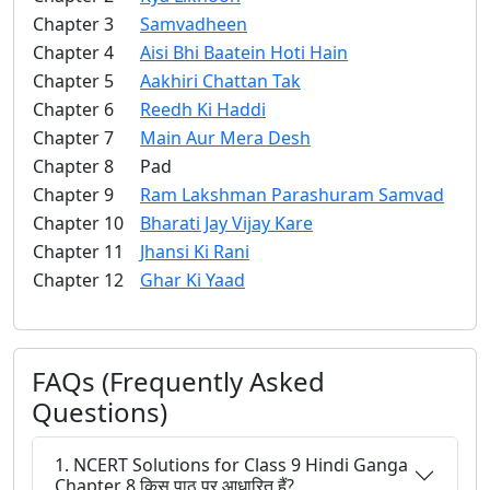
Chapter 3
Samvadheen
Chapter 4
Aisi Bhi Baatein Hoti Hain
Chapter 5
Aakhiri Chattan Tak
Chapter 6
Reedh Ki Haddi
Chapter 7
Main Aur Mera Desh
Chapter 8
Pad
Chapter 9
Ram Lakshman Parashuram Samvad
Chapter 10
Bharati Jay Vijay Kare
Chapter 11
Jhansi Ki Rani
Chapter 12
Ghar Ki Yaad
FAQs (Frequently Asked
Questions)
1. NCERT Solutions for Class 9 Hindi Ganga
Chapter 8 किस पाठ पर आधारित हैं?