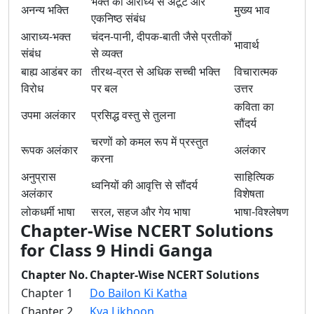
भक्त का आराध्य से अटूट और
अनन्य भक्ति
मुख्य भाव
एकनिष्ठ संबंध
आराध्य-भक्त
चंदन-पानी, दीपक-बाती जैसे प्रतीकों
भावार्थ
संबंध
से व्यक्त
बाह्य आडंबर का
तीरथ-व्रत से अधिक सच्ची भक्ति
विचारात्मक
विरोध
पर बल
उत्तर
कविता का
उपमा अलंकार
प्रसिद्ध वस्तु से तुलना
सौंदर्य
चरणों को कमल रूप में प्रस्तुत
रूपक अलंकार
अलंकार
करना
अनुप्रास
साहित्यिक
ध्वनियों की आवृत्ति से सौंदर्य
अलंकार
विशेषता
लोकधर्मी भाषा
सरल, सहज और गेय भाषा
भाषा-विश्लेषण
Chapter-Wise NCERT Solutions
for Class 9 Hindi Ganga
Chapter No.
Chapter-Wise NCERT Solutions
Chapter 1
Do Bailon Ki Katha
Chapter 2
Kya Likhoon