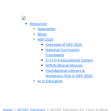
☰
🗙
Resources
Newsletter
Blogs
Schools
NEP 2020
Overview of NEP 2020
Teachers
National Curriculum
Students
Framework
5+3+3+4 Educational System
NIPUN Bharat Mission
Resources
Foundational Literacy &
Numeracy (FLN in NEP 2020)
Ai in Education
Home
>
NCERT Solutions
>
NCERT Solutions for Class 9 Hindi