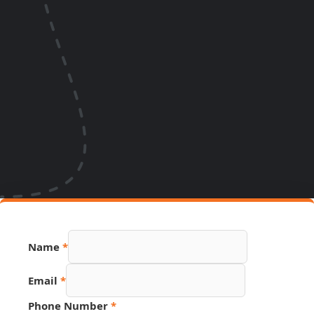
Name
*
Source
Email
*
Hidden
Name
Phone Number
*