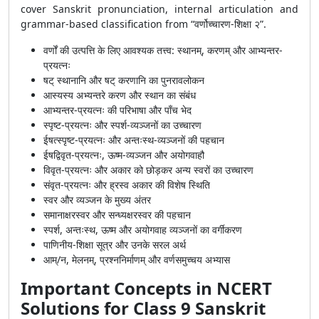
cover Sanskrit pronunciation, internal articulation and
grammar-based classification from “वर्णोच्चारण-शिक्षा २”.
वर्णों की उत्पत्ति के लिए आवश्यक तत्त्व: स्थानम्, करणम् और आभ्यन्तर-
प्रयत्नः
षट् स्थानानि और षट् करणानि का पुनरावलोकन
आस्यस्य अभ्यन्तरे करण और स्थान का संबंध
आभ्यन्तर-प्रयत्नः की परिभाषा और पाँच भेद
स्पृष्ट-प्रयत्नः और स्पर्श-व्यञ्जनों का उच्चारण
ईषत्स्पृष्ट-प्रयत्नः और अन्तःस्थ-व्यञ्जनों की पहचान
ईषद्विवृत-प्रयत्नः, ऊष्म-व्यञ्जन और अयोगवाहौ
विवृत-प्रयत्नः और अकार को छोड़कर अन्य स्वरों का उच्चारण
संवृत-प्रयत्नः और ह्रस्व अकार की विशेष स्थिति
स्वर और व्यञ्जन के मुख्य अंतर
समानाक्षरस्वर और सन्ध्यक्षरस्वर की पहचान
स्पर्श, अन्तःस्थ, ऊष्म और अयोगवाह व्यञ्जनों का वर्गीकरण
पाणिनीय-शिक्षा सूत्र और उनके सरल अर्थ
आम्/न, मेलनम्, प्रश्ननिर्माणम् और वर्णसमुच्चय अभ्यास
Important Concepts in NCERT
Solutions for Class 9 Sanskrit