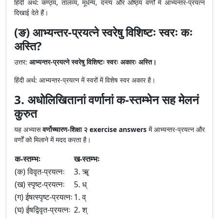
हिंदी अर्थ: कण्ठ्य, तालव्य, मूर्धन्य, दन्त्य और ओष्ठ्य वर्णों में आभ्यन्तर-प्रयत्न
दिखाई देते हैं।
(ङ) आभ्यन्तर-प्रयत्ने स्वरेषु विशिष्टः स्वरः कः
अस्ति?
उत्तर:
आभ्यन्तर-प्रयत्ने स्वरेषु विशिष्टः स्वरः अकारः अस्ति।
हिंदी अर्थ: आभ्यन्तर-प्रयत्न में स्वरों में विशेष स्वर अकार है।
3. अधोलिखितानां वर्णानां क-स्तम्भेन सह मेलनं
कुरुत
यह अभ्यास
वर्णोच्चारण-शिक्षा २ exercise answers
में आभ्यन्तर-प्रयत्न और
वर्णों को मिलाने में मदद करता है।
क-स्तम्भः
ख-स्तम्भः
(क) विवृत-प्रयत्नः
3. ॠ
(ख) स्पृष्ट-प्रयत्नः
5. ध्
(ग) ईषत्स्पृष्ट-प्रयत्नः
1. व्
(घ) ईषद्विवृत-प्रयत्नः
2. श्