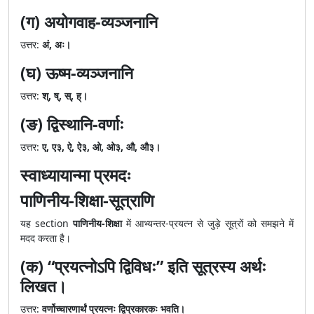
(ग) अयोगवाह-व्यञ्जनानि
उत्तर:
अं, अः।
(घ) ऊष्म-व्यञ्जनानि
उत्तर:
श्, ष्, स्, ह्।
(ङ) द्विस्थानि-वर्णाः
उत्तर:
ए, ए३, ऐ, ऐ३, ओ, ओ३, औ, औ३।
स्वाध्यायान्मा प्रमदः
पाणिनीय-शिक्षा-सूत्राणि
यह section
पाणिनीय-शिक्षा
में आभ्यन्तर-प्रयत्न से जुड़े सूत्रों को समझने में
मदद करता है।
(क) “प्रयत्नोऽपि द्विविधः” इति सूत्रस्य अर्थः
लिखत।
उत्तर:
वर्णोच्चारणार्थं प्रयत्नः द्विप्रकारकः भवति।