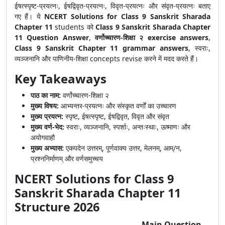
ईषत्स्पृष्ट-प्रयत्नः, ईषद्विवृत-प्रयत्नः, विवृत-प्रयत्नः और संवृत-प्रयत्नः बताए
गए हैं। ये
NCERT Solutions for Class 9 Sanskrit Sharada
Chapter 11
students को
Class 9 Sanskrit Sharada Chapter
11 Question Answer
,
वर्णोच्चारण-शिक्षा २ exercise answers
,
Class 9 Sanskrit Chapter 11 grammar answers
, स्वराः,
व्यञ्जनानि और पाणिनीय-शिक्षा concepts revise करने में मदद करते हैं।
Key Takeaways
पाठ का नाम:
वर्णोच्चारण-शिक्षा २
मुख्य विषय:
आभ्यन्तर-प्रयत्नः और संस्कृत वर्णों का उच्चारण
मुख्य प्रयत्न:
स्पृष्ट, ईषत्स्पृष्ट, ईषद्विवृत, विवृत और संवृत
मुख्य वर्ण-भेद:
स्वराः, व्यञ्जनानि, स्पर्शाः, अन्तःस्थाः, ऊष्माणः और
अयोगवाहौ
मुख्य अभ्यास:
एकपदेन उत्तरम्, पूर्णवाक्य उत्तर, मेलनम्, आम्/न,
प्रश्ननिर्माणम् और वर्णसमुच्चय
NCERT Solutions for Class 9
Sanskrit Sharada Chapter 11
Structure 2026
Main Question