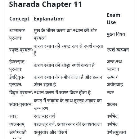
Sharada Chapter 11
Exam
Concept
Explanation
Use
आभ्यन्तर-
मुख के भीतर करण का स्थान की ओर
मुख्य विषय
प्रयत्नः
प्रयत्न
करण स्थान को स्पष्ट रूप से स्पर्श करता
स्पृष्ट-प्रयत्नः
स्पर्श-व्यञ्जन
है
ईषत्स्पृष्ट-
अन्तःस्थ-
करण स्थान को थोड़ा स्पर्श करता है
प्रयत्नः
व्यञ्जन
ईषद्विवृत-
करण स्थान के समीप जाता है और हल्का
ऊष्म /
प्रयत्नः
अंतर रहता है
अयोगवाह
विवृत-प्रयत्नः
स्थान-करण में स्पष्ट विवर होता है
स्वर
कण्ठ में संकोच के साथ ह्रस्व अकार का
संवृत-प्रयत्नः
अकार
उच्चारण
स्वरः
स्वतन्त्र वर्ण
वर्णभेद
व्यञ्जनम्
परतन्त्र वर्ण, आधारस्वर की आवश्यकता
वर्णभेद
अयोगवाहौ
अनुस्वार और विसर्ग
वर्णसमुच्चय