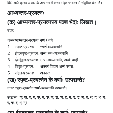
हिंदी अर्थ: ह्रस्व अकार के उच्चारण में करण संवृत-प्रयत्न से संकुचित होता है।
आभ्यन्तर-प्रयत्नः
(क) आभ्यन्तर-प्रयत्नस्य पञ्च भेदाः लिखत।
उत्तर:
क्रम
आभ्यन्तर-प्रयत्नः
वर्ण / वर्ग
1
स्पृष्ट-प्रयत्नः
स्पर्श-व्यञ्जनानि
2
ईषत्स्पृष्ट-प्रयत्नः
अन्तःस्थ-व्यञ्जनानि
3
ईषद्विवृत-प्रयत्नः
ऊष्म-व्यञ्जनानि, अयोगवाहौ
4
विवृत-प्रयत्नः
अकारं विहाय अन्ये स्वराः
5
संवृत-प्रयत्नः
अकारः
(ख) स्पृष्ट-प्रयत्नेन के वर्णाः उत्पद्यन्ते?
उत्तर:
स्पृष्ट-प्रयत्नेन स्पर्श-व्यञ्जनानि उत्पद्यन्ते।
उदाहरण:
क्, ख्, ग्, घ्, ङ्, च्, छ्, ज्, झ्, ञ्, ट्, ठ्, ड्, ढ्, ण्, त्, थ्, द्, ध्, न्,
प्, फ्, ब्, भ्, म्।
(ग) ईषत्स्पृष्ट-प्रयत्नेन के वर्णाः जायन्ते?