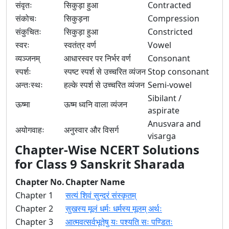
संवृतः
सिकुड़ा हुआ
Contracted
संकोचः
सिकुड़ना
Compression
संकुचितः
सिकुड़ा हुआ
Constricted
स्वरः
स्वतंत्र वर्ण
Vowel
व्यञ्जनम्
आधारस्वर पर निर्भर वर्ण
Consonant
स्पर्शः
स्पष्ट स्पर्श से उच्चरित व्यंजन
Stop consonant
अन्तःस्थः
हल्के स्पर्श से उच्चरित व्यंजन
Semi-vowel
Sibilant /
ऊष्मा
ऊष्म ध्वनि वाला व्यंजन
aspirate
Anusvara and
अयोगवाहः
अनुस्वार और विसर्ग
visarga
Chapter-Wise NCERT Solutions
for Class 9 Sanskrit Sharada
Chapter No.
Chapter Name
Chapter 1
सत्यं शिवं सुन्दरं संस्कृतम्
Chapter 2
सुखस्य मूलं धर्मः धर्मस्य मूलम् अर्थः
Chapter 3
आत्मवत्सर्वभूतेषु यः पश्यति सः पण्डितः