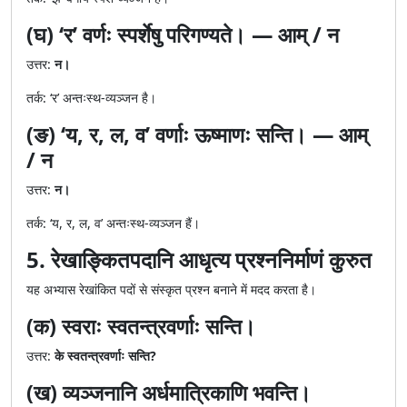
(घ) ‘र’ वर्णः स्पर्शेषु परिगण्यते। — आम् / न
उत्तर:
न।
तर्क: ‘र’ अन्तःस्थ-व्यञ्जन है।
(ङ) ‘य, र, ल, व’ वर्णाः ऊष्माणः सन्ति। — आम्
/ न
उत्तर:
न।
तर्क: ‘य, र, ल, व’ अन्तःस्थ-व्यञ्जन हैं।
5. रेखाङ्कितपदानि आधृत्य प्रश्ननिर्माणं कुरुत
यह अभ्यास रेखांकित पदों से संस्कृत प्रश्न बनाने में मदद करता है।
(क) स्वराः स्वतन्त्रवर्णाः सन्ति।
उत्तर:
के स्वतन्त्रवर्णाः सन्ति?
(ख) व्यञ्जनानि अर्धमात्रिकाणि भवन्ति।