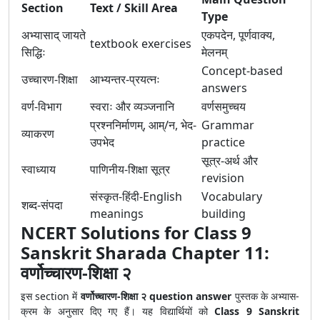
Section
Text / Skill Area
Type
अभ्यासाद् जायते
एकपदेन, पूर्णवाक्य,
textbook exercises
सिद्धिः
मेलनम्
Concept-based
उच्चारण-शिक्षा
आभ्यन्तर-प्रयत्नः
answers
वर्ण-विभाग
स्वराः और व्यञ्जनानि
वर्णसमुच्चय
प्रश्ननिर्माणम्, आम्/न, भेद-
Grammar
व्याकरण
उपभेद
practice
सूत्र-अर्थ और
स्वाध्याय
पाणिनीय-शिक्षा सूत्र
revision
संस्कृत-हिंदी-English
Vocabulary
शब्द-संपदा
meanings
building
NCERT Solutions for Class 9
Sanskrit Sharada Chapter 11:
वर्णोच्चारण-शिक्षा २
इस section में
वर्णोच्चारण-शिक्षा २ question answer
पुस्तक के अभ्यास-
क्रम के अनुसार दिए गए हैं। यह विद्यार्थियों को
Class 9 Sanskrit