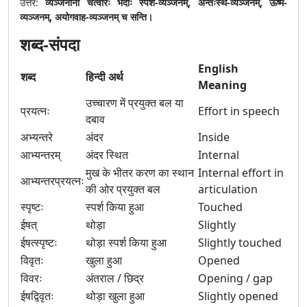
उत्तर:
व्यञ्जनानां चत्वारः भेदाः स्पर्श-व्यञ्जनम्, अन्तःस्थ-व्यञ्जनम्, ऊष्म-
व्यञ्जनम्, अयोगवाह-व्यञ्जनम् च सन्ति।
शब्द-संपदा
English
शब्द
हिन्दी अर्थ
Meaning
उच्चारण में प्रयुक्त बल या
प्रयत्नः
Effort in speech
दबाव
अभ्यन्तरे
अंदर
Inside
आभ्यन्तरम्
अंदर स्थित
Internal
मुख के भीतर करण का स्थान
Internal effort in
आभ्यन्तरप्रयत्नः
की ओर प्रयुक्त बल
articulation
स्पृष्टः
स्पर्श किया हुआ
Touched
ईषत्
थोड़ा
Slightly
ईषत्स्पृष्टः
थोड़ा स्पर्श किया हुआ
Slightly touched
विवृतः
खुला हुआ
Opened
विवरः
अंतराल / छिद्र
Opening / gap
ईषद्विवृतः
थोड़ा खुला हुआ
Slightly opened