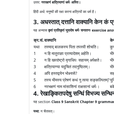
उत्तर:
नररक्षणं क्षत्रियाणां धर्मः अस्ति।
हिंदी अर्थ: मनुष्यों की रक्षा करना क्षत्रियों का धर्म है।
3. अधस्तात् दत्तानि वाक्यानि केन कं प
यह अभ्यास
कृतं प्रतिकृतं भूयादेष धर्मः सनातनः exercise a
क्र.सं.
वाक्यानि
के
यथा
तस्माद् बालकस्य पिता तपस्वी शोचति।
कुन
1
न हि मातुराज्ञा प्रत्यादेशम् अर्हति।
भी
2
न हि खरदंष्ट्रो मृगाधिपः सहायम् अपेक्षते।
भी
3
क्षत्रियाण्या यदुचितं तदनुष्ठितम्।
भी
4
अपि हस्तद्वयेन भोक्ष्यसे?
सह
5
तस्य भीमस्य प्रेषणं कथं नु त्वया सङ्कल्पितम्?
युध
6
नरभक्षणं नाम मांसाशिनां राक्षसानां धर्मः।
बक
4. रेखाङ्कितपदेषु सन्धिं विभज्य सन्
यह section
Class 9 Sanskrit Chapter 9 gramma
यथा:
न चैतावत्।