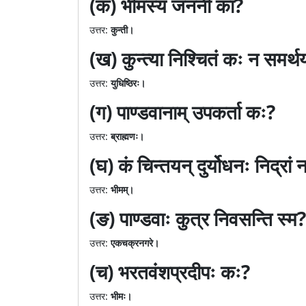
(क) भीमस्य जननी का?
उत्तर:
कुन्ती।
(ख) कुन्त्या निश्चितं कः न समर्
उत्तर:
युधिष्ठिरः।
(ग) पाण्डवानाम् उपकर्ता कः?
उत्तर:
ब्राह्मणः।
(घ) कं चिन्तयन् दुर्योधनः निद्रां
उत्तर:
भीमम्।
(ङ) पाण्डवाः कुत्र निवसन्ति स्म?
उत्तर:
एकचक्रनगरे।
(च) भरतवंशप्रदीपः कः?
उत्तर:
भीमः।