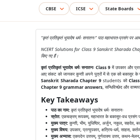
CBSE
ICSE
State Boards
“कृतं प्रतिकृतं भूयादेष धर्मः सनातनः” पाठ महाभारत-प्रसंग पर आ
NCERT Solutions for Class 9 Sanskrit Sharada Chapter 9 में
किए गए हैं।
कृतं प्रतिकृतं भूयादेष धर्मः सनातनः Class 9
में उपकार और प्रत
आए संकट को जानकर कुन्ती अपने पुत्रों में से एक को बकासुर के 
Sanskrit Sharada Chapter 9
students को
Clas
Chapter 9 grammar answers
, सन्धिविच्छेद और वाच्यप
Key Takeaways
पाठ का नाम:
कृतं प्रतिकृतं भूयादेष धर्मः सनातनः
स्रोत:
एकचक्रम् रूपकम्, महाभारत के बकासुर-वध प्रसंग
मुख्य पात्र:
कुन्ती, भीम, युधिष्ठिर, अर्जुन, नकुल, सहदेव, ब
मुख्य विषय:
उपकार, प्रत्युपकार, क्षत्रिय-धर्म, साहस, कर्
मुख्य अभ्यास:
एकपदेन उत्तरम्, पूर्णवाक्य उत्तर, कथन-मेलन,