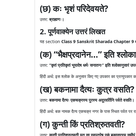
(छ) कः भृशं परिदेवयते?
उत्तर:
ब्राह्मणः।
2. पूर्णवाक्येन उत्तरं लिखत
यह section
Class 9 Sanskrit Sharada Chapter 
(क) “भैक्षप्रदानेन...” इति श्लो
उत्तर:
“कृतं प्रतिकृतं भूयादेष धर्मः सनातनः” इति श्लोकानुसारं उ
हिंदी अर्थ: इस श्लोक के अनुसार किए गए उपकार का प्रत्युपकार 
(ख) बकनामा दैत्यः कुत्र वसति?
उत्तर:
बकनामा दैत्यः एकचक्रस्य पुरस्य अदूरवर्तिनि पर्वते वसति।
हिंदी अर्थ: बक नामक दैत्य एकचक्र नगर के पास स्थित पर्वत पर र
(ग) कुन्ती किं प्रतिश्रुतवती?
उत्तर:
कुन्ती प्रतिश्रुतवती यत् सा स्वपुत्रेषु एकं बकासुरस्य समीपं