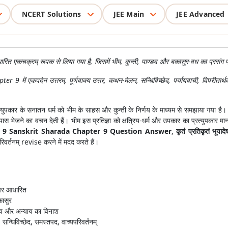
NCERT Solutions
JEE Main
JEE Advanced
धारित एकचक्रम् रूपक से लिया गया है, जिसमें भीम, कुन्ती, पाण्डव और बकासुर-वध का प्रसंग प्
 एकपदेन उत्तरम्, पूर्णवाक्य उत्तर, कथन-मेलन, सन्धिविच्छेद, पर्यायवाची, विपरीतार्थक
्युपकार के सनातन धर्म को भीम के साहस और कुन्ती के निर्णय के माध्यम से समझाया गया है।
पास भेजने का वचन देती हैं। भीम इस प्रतिज्ञा को क्षत्रिय-धर्म और उपकार का प्रत्युपकार 
s 9 Sanskrit Sharada Chapter 9 Question Answer
,
कृतं प्रतिकृतं भू
रिवर्तनम् revise करने में मदद करते हैं।
 पर आधारित
कासुर
तव्य और अन्याय का विनाश
 सन्धिविच्छेद, समस्तपद, वाच्यपरिवर्तनम्