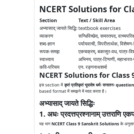
NCERT Solutions for Cl
Section
Text / Skill Area
अभ्यासाद् जायते सिद्धिः
textbook exercises
व्याकरण
सन्धिविच्छेद, समस्तपद, वाच्यपरिवर
शब्द-ज्ञान
पर्यायवाची, विपरीतार्थक, विशेषण-व
रूपक-समझ
एकचक्रम्, बकासुर-वध, पात्र-विश
स्वाध्याय
अभिनय, पात्र-टिप्पणी, महाभारत
कवि-परिचय
एन. रङ्गनाथशर्मा
NCERT Solutions for Class 9 Sa
इस section में
कृतं प्रतिकृतं भूयादेष धर्मः सनातनः quest
based format में समझने में मदद करता है।
अभ्यासाद् जायते सिद्धिः
1. अधः प्रदत्तप्रश्नानाम् उत्तराणि 
यह भाग
NCERT Class 9 Sanskrit Solutions
के अनुसार