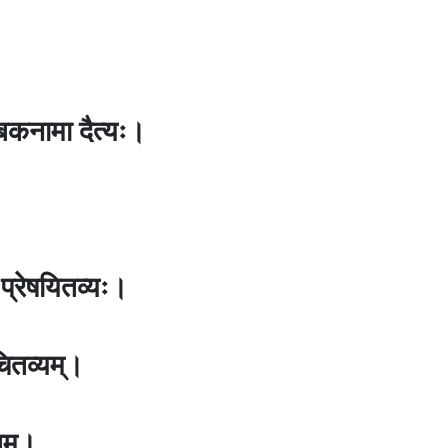
ि बकनामा दैत्यः।
 प्रेषयितव्यः।
चितव्यम्।
तम्।