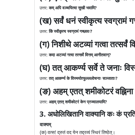
उत्तर:
कम् अपि वञ्चयित्वा सुखी भवामि?
(ख) सर्वं धनं स्वीकृत्य स्वग्रामं 
उत्तर:
किं स्वीकृत्य स्वग्रामं गच्छावः?
(ग) निशीथे अटव्यां गत्वा तत्सर्वं
उत्तर:
कदा अटव्यां गत्वा तत्सर्वं वित्तम् आनीतवान्?
(घ) तत् आकर्ण्य सर्वे ते जनाः व
उत्तर:
तत् आकर्ण्य के विस्मयोत्फुल्ललोचनाः सञ्जाताः?
(ङ) अहम् एतत् शमीकोटरं वह्निना
उत्तर:
अहम् एतत् शमीकोटरं केन प्रज्वालयामि?
3. अधोलिखितानि वाक्यानि कः कं प्
वाक्यम्
(क) वत्स! द्रुतं वद येन तद्द्रव्यं स्थिरं तिष्ठेत्।