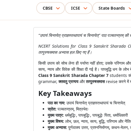
CBSE
ICSE
State Boards
“उपायं चिन्तयेत् प्राज्ञस्तथापायं च चिन्तयेत्” पाठ पञ्चतन्त्रम् की
NCERT Solutions for Class 9 Sanskrit Sharada Chapter 7 
तत्पुरुषसमास अभ्यास हल किए गए हैं।
किसी उपाय को सोच लेना ही पर्याप्त नहीं होता; उसके परिणाम
सत्य, न्याय और विवेक की शिक्षा दी गई है। पापबुद्धि धन के लोभ
Class 9 Sanskrit Sharada Chapter 7
students 
grammar,
क्तवतु प्रत्यय
और
तत्पुरुषसमास
revise करने में 
Key Takeaways
पाठ का नाम:
उपायं चिन्तयेत् प्राज्ञस्तथापायं च चिन्तयेत्
स्रोत:
पञ्चतन्त्रम्, मित्रभेदः
मुख्य पात्र:
धर्मबुद्धिः, पापबुद्धिः, पापबुद्धेः पिता, धर्माधिकारी
मुख्य विषय:
लोभ, छल, न्याय, सत्य, बुद्धि, परिणाम और नैत
मुख्य अभ्यास:
पूर्णवाक्य उत्तर, प्रश्ननिर्माणम्, कथन-मेल