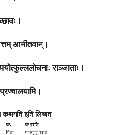
गच्छावः।
 वित्तम् आनीतवान्।
िस्मयोत्फुल्ललोचनाः सञ्जाताः।
 प्रज्वालयामि।
रति कथयति इति लिखत
कः
कं प्रति
पिता
पापबुद्धिं प्रति