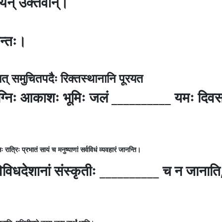
ाडयन् उक्तवान्।
वन्तः।
ठकात् समुचितपदैः रिक्तस्थानानि पूरयत
ग्निः आकाशः भूमिः जलं __________ यमः दिवसः र
रात्रिः प्रभातं सायं च मनुष्याणां सर्वविधं व्यवहारं जानन्ति।
धदेशानां संस्कृतीः __________ च न जानाति, प