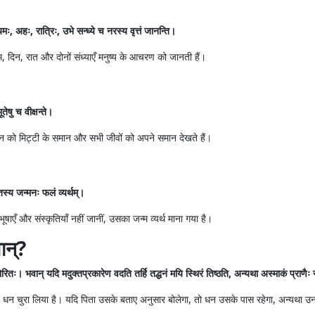
ः, अहः, रात्रिः, उभे सन्ध्ये च नरस्य वृत्तं जानन्ति।
 यम, दिन, रात और दोनों संध्याएँ मनुष्य के आचरण को जानती हैं।
ूतेषु च वीक्षन्ते।
ाए धन को मिट्टी के समान और सभी जीवों को अपने समान देखते हैं।
 तस्य जन्मनः फलं व्यर्थम्।
षाएँ और संस्कृतियाँ नहीं जानीं, उसका जन्म व्यर्थ माना गया है।
ान्?
थः चोरितः। भवान् यदि मदुक्तप्रकारेण वदति तर्हि तद्धनं मयि स्थिरं तिष्ठति, अन्यथा अस्माकं प्राण
ा बहुत धन चुरा लिया है। यदि पिता उसके बताए अनुसार बोलेगा, तो धन उसके पास रहेगा, अन्यथा उन