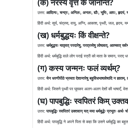
(क) नरस्य वृत्तं के जानन्ति?
उत्तर:
आदित्यः, चन्द्रः, अनिलः, अनलः, द्यौः, भूमिः, आपः, हृदयं, यम
हिंदी अर्थ: सूर्य, चंद्रमा, वायु, अग्नि, आकाश, पृथ्वी, जल, हृदय,
(ख) धर्मबुद्धयः किं वीक्षन्ते?
उत्तर:
धर्मबुद्धयः मातृवत् परदारेषु, परद्रव्येषु लोष्ठवत्, आत्मवत् सर्वभ
हिंदी अर्थ: धर्मबुद्धि वाले लोग पराई स्त्री को माता के समान, पर
(ग) कस्य जन्मनः फलं व्यर्थम्?
उत्तर:
येन धरणीपीठे भ्रमता देशान्तरेषु बहुविधभाषावेषादि न ज्ञातम्,
हिंदी अर्थ: जिसने पृथ्वी पर घूमकर अलग-अलग देशों की भाषाएँ, वेशभू
(घ) पापबुद्धिः स्वपितरं किम् उक्तव
उत्तर:
पापबुद्धिः स्वपितरं उक्तवान् यत् मया धर्मबुद्धेः प्रभूतः अर्
हिंदी अर्थ: पापबुद्धि ने अपने पिता से कहा कि उसने धर्मबुद्धि क