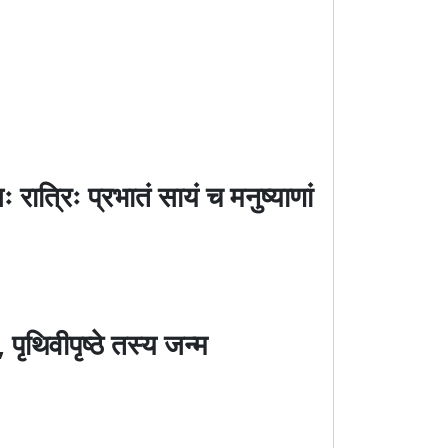
ात्रिः प्रभातं सायं च मनुष्याणां
ृथिवीपृष्ठे तस्य जन्म