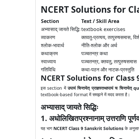
NCERT Solutions for Cl
Section
Text / Skill Area
अभ्यासाद् जायते सिद्धिः
textbook exercises
व्याकरण
क्तवतु-प्रत्यय, तत्पुरुषसमास, विश
श्लोक-भावार्थ
नीति-श्लोक और अर्थ
कथाक्रम
पञ्चतन्त्र कथा
स्वाध्याय
पञ्चतन्त्र, क्तवतु, तत्पुरुषसमास
गतिविधि
कथा-पठन और नाटक-प्रस्तुति
NCERT Solutions for Class 9 San
इस section में
उपायं चिन्तयेत् प्राज्ञस्तथापायं च चिन्तये
textbook-based format में समझने में मदद करता है।
अभ्यासाद् जायते सिद्धिः
1. अधोलिखितप्रश्नानाम् उत्तराणि पूर्
यह भाग
NCERT Class 9 Sanskrit Solutions
के अनुसार