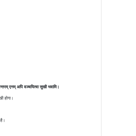
अनन्तरम् एनम् अपि वञ्चयित्वा सुखी भवामि।
ुखी होगा।
 है।