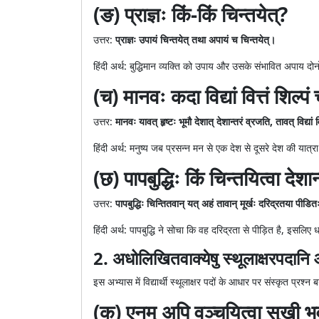
(ङ) प्राज्ञः किं-किं चिन्तयेत्?
उत्तर:
प्राज्ञः उपायं चिन्तयेत् तथा अपायं च चिन्तयेत्।
हिंदी अर्थ: बुद्धिमान व्यक्ति को उपाय और उसके संभावित अपाय द
(च) मानवः कदा विद्यां वित्तं शिल्पं 
उत्तर:
मानवः यावत् हृष्टः भूमौ देशात् देशान्तरं व्रजति, तावत् विद्यां व
हिंदी अर्थ: मनुष्य जब प्रसन्न मन से एक देश से दूसरे देश की यात्
(छ) पापबुद्धिः किं चिन्तयित्वा देशा
उत्तर:
पापबुद्धिः चिन्तितवान् यत् अहं तावान् मूर्खः दरिद्रतया पीड
हिंदी अर्थ: पापबुद्धि ने सोचा कि वह दरिद्रता से पीड़ित है, इसलि
2. अधोलिखितवाक्येषु स्थूलाक्षरपदानि आश
इस अभ्यास में विद्यार्थी स्थूलाक्षर पदों के आधार पर संस्कृत प्रश्न ब
(क) एनम् अपि वञ्चयित्वा सुखी 