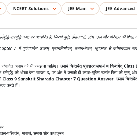
NCERT Solutions
JEE Main
JEE Advanced
 धर्मबुद्धि-पापबुद्धि कथा पर आधारित है, जिसमें बुद्धि, ईमानदारी, लोभ, छल और परिणाम की शिक्षा 
में पूर्णवाक्येन उत्तरम्, प्रश्ननिर्माणम्, कथन-मेलन, भूतकाल से वर्तमानकाल रूपां
 और संभावित अपाय को भी समझना चाहिए।
उपायं चिन्तयेत् प्राज्ञस्तथापायं च चिन्तयेत् Class 
 में धर्मबुद्धि को धोखा देना चाहता है, पर अंत में उसकी ही कपट-युक्ति उसके पिता की मृत्
को
Class 9 Sanskrit Sharada Chapter 7 Question Answer
,
उपायं चिन्तय
मदद करते हैं।
िकता
न, काल-परिवर्तन, भावार्थ, समास और कथाक्रम