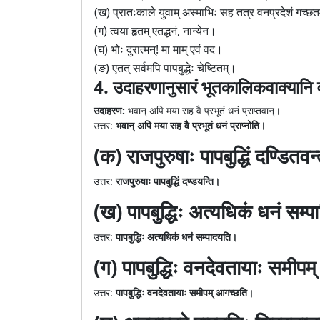
(ख) प्रातःकाले युवाम् अस्माभिः सह तत्र वनप्रदेशं गच्छ
(ग) त्वया हृतम् एतद्धनं, नान्येन।
(घ) भोः दुरात्मन्! मा माम् एवं वद।
(ङ) एतत् सर्वमपि पापबुद्धेः चेष्टितम्।
4. उदाहरणानुसारं भूतकालिकवाक्यानि व
उदाहरण:
भवान् अपि मया सह वै प्रभूतं धनं प्राप्तवान्।
उत्तर:
भवान् अपि मया सह वै प्रभूतं धनं प्राप्नोति।
(क) राजपुरुषाः पापबुद्धिं दण्डितव
उत्तर:
राजपुरुषाः पापबुद्धिं दण्डयन्ति।
(ख) पापबुद्धिः अत्यधिकं धनं सम्प
उत्तर:
पापबुद्धिः अत्यधिकं धनं सम्पादयति।
(ग) पापबुद्धिः वनदेवतायाः समीप
उत्तर:
पापबुद्धिः वनदेवतायाः समीपम् आगच्छति।