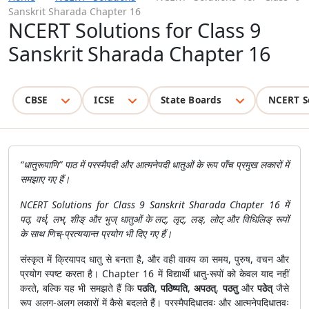
Sanskrit Sharada Chapter 16
NCERT Solutions for Class 9
Sanskrit Sharada Chapter 16
CBSE
ICSE
State Boards
NCERT S
“धातुरूपाणि” पाठ में परस्मैपदी और आत्मनेपदी धातुओं के रूप पाँच प्रमुख लकारों में
समझाए गए हैं।
NCERT Solutions for Class 9 Sanskrit Sharada Chapter 16 में
पठ्, वर्ध्, लभ्, शीङ् और भुज् धातुओं के लट्, लृट्, लङ्, लोट् और विधिलिङ् रूपों
के साथ णिच्-प्रत्ययान्त प्रयोग भी दिए गए हैं।
संस्कृत में क्रियापद धातु से बनता है, और वही वाक्य का समय, पुरुष, वचन और
प्रयोग स्पष्ट करता है। Chapter 16 में विद्यार्थी धातु-रूपों को केवल याद नहीं
करते, बल्कि यह भी समझते हैं कि
पठति
,
पठिष्यति
,
अपठत्
,
पठतु
और
पठेत्
जैसे
रूप अलग-अलग लकारों में कैसे बदलते हैं। परस्मैपदिधातवः और आत्मनेपदिधातवः