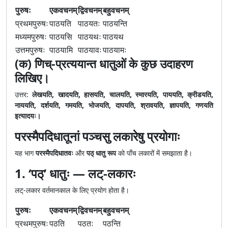
पुरुषः
एकवचनम्
द्विवचनम्
बहुवचनम्
प्रथमपुरुषः
पाठयति
पाठयतः
पाठयन्ति
मध्यमपुरुषः
पाठयसि
पाठयथः
पाठयथ
उत्तमपुरुषः
पाठयामि
पाठयावः
पाठयामः
(क) णिच्-प्रत्ययान्त धातुओं के कुछ उदाहरण
लिखिए।
उत्तर:
लेखयति, खादयति, हासयति, चालयति, स्मारयति, पाययति, क्रीडयति,
नाययति, दर्शयति, गमयति, भोजयति, दापयति, श्रावयति, ज्ञापयति, गणयति
इत्यादयः।
परस्मैपदिधातूनां पञ्चसु लकारेषु प्रयोगाः
यह भाग
परस्मैपदिधातवः
और
पठ् धातु रूप
को पाँच लकारों में समझाता है।
1. ‘पठ्’ धातुः — लट्-लकारः
लट्-लकार वर्तमानकाल के लिए प्रयोग होता है।
पुरुषः
एकवचनम्
द्विवचनम्
बहुवचनम्
प्रथमपुरुषः
पठति
पठतः
पठन्ति