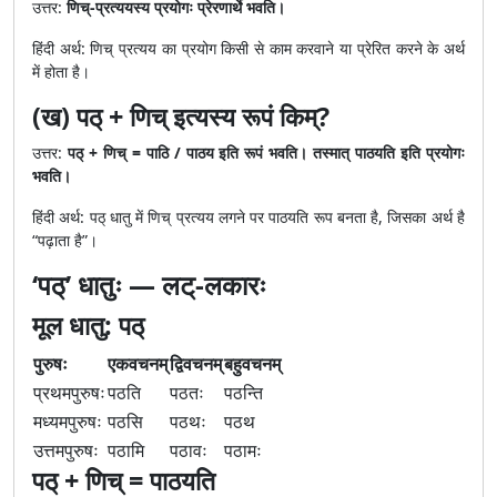
उत्तर:
णिच्-प्रत्ययस्य प्रयोगः प्रेरणार्थे भवति।
हिंदी अर्थ: णिच् प्रत्यय का प्रयोग किसी से काम करवाने या प्रेरित करने के अर्थ
में होता है।
(ख) पठ् + णिच् इत्यस्य रूपं किम्?
उत्तर:
पठ् + णिच् = पाठि / पाठय इति रूपं भवति। तस्मात् पाठयति इति प्रयोगः
भवति।
हिंदी अर्थ: पठ् धातु में णिच् प्रत्यय लगने पर पाठयति रूप बनता है, जिसका अर्थ है
“पढ़ाता है”।
‘पठ्’ धातुः — लट्-लकारः
मूल धातु: पठ्
पुरुषः
एकवचनम्
द्विवचनम्
बहुवचनम्
प्रथमपुरुषः
पठति
पठतः
पठन्ति
मध्यमपुरुषः
पठसि
पठथः
पठथ
उत्तमपुरुषः
पठामि
पठावः
पठामः
पठ् + णिच् = पाठयति