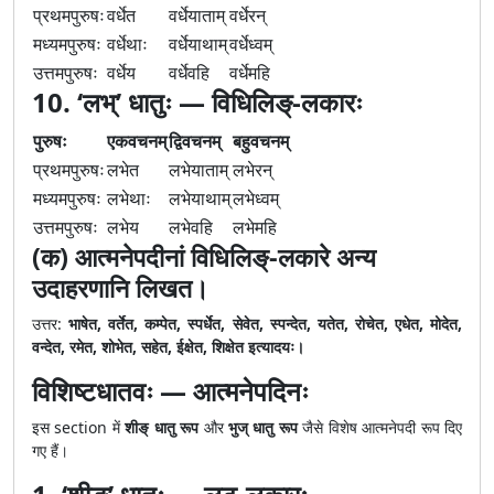
प्रथमपुरुषः
वर्धेत
वर्धेयाताम्
वर्धेरन्
मध्यमपुरुषः
वर्धेथाः
वर्धेयाथाम्
वर्धेध्वम्
उत्तमपुरुषः
वर्धेय
वर्धेवहि
वर्धेमहि
10. ‘लभ्’ धातुः — विधिलिङ्-लकारः
पुरुषः
एकवचनम्
द्विवचनम्
बहुवचनम्
प्रथमपुरुषः
लभेत
लभेयाताम्
लभेरन्
मध्यमपुरुषः
लभेथाः
लभेयाथाम्
लभेध्वम्
उत्तमपुरुषः
लभेय
लभेवहि
लभेमहि
(क) आत्मनेपदीनां विधिलिङ्-लकारे अन्य
उदाहरणानि लिखत।
उत्तर:
भाषेत, वर्तेत, कम्पेत, स्पर्धेत, सेवेत, स्पन्देत, यतेत, रोचेत, एधेत, मोदेत,
वन्देत, रमेत, शोभेत, सहेत, ईक्षेत, शिक्षेत इत्यादयः।
विशिष्टधातवः — आत्मनेपदिनः
इस section में
शीङ् धातु रूप
और
भुज् धातु रूप
जैसे विशेष आत्मनेपदी रूप दिए
गए हैं।