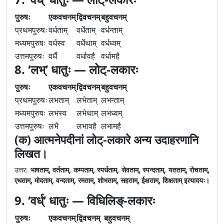
पुरुषः
एकवचनम्
द्विवचनम्
बहुवचनम्
प्रथमपुरुषः
वर्धताम्
वर्धेताम्
वर्धन्ताम्
मध्यमपुरुषः
वर्धस्व
वर्धेथाम्
वर्धध्वम्
उत्तमपुरुषः
वर्धै
वर्धावहै
वर्धामहै
8. ‘लभ्’ धातुः — लोट्-लकारः
पुरुषः
एकवचनम्
द्विवचनम्
बहुवचनम्
प्रथमपुरुषः
लभताम्
लभेताम्
लभन्ताम्
मध्यमपुरुषः
लभस्व
लभेथाम्
लभध्वम्
उत्तमपुरुषः
लभै
लभावहै
लभामहै
(क) आत्मनेपदीनां लोट्-लकारे अन्य उदाहरणानि
लिखत।
उत्तर:
भाषताम्, वर्तताम्, कम्पताम्, स्पर्धताम्, सेवताम्, स्पन्दताम्, यतताम्, रोचताम्,
एधताम्, मोदताम्, वन्दताम्, रमताम्, शोभताम्, सहताम्, ईक्षताम्, शिक्षताम् इत्यादयः।
9. ‘वर्ध्’ धातुः — विधिलिङ्-लकारः
पुरुषः
एकवचनम्
द्विवचनम्
बहुवचनम्