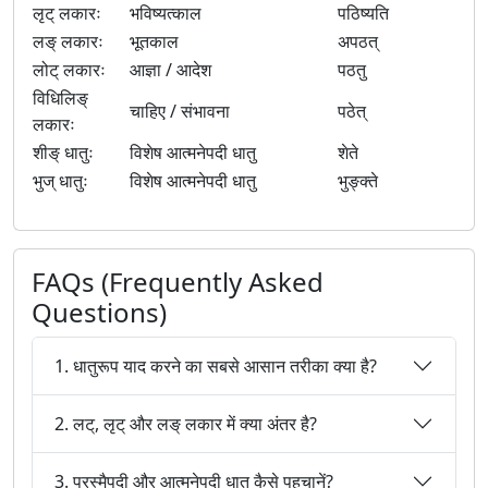
लृट् लकारः
भविष्यत्काल
पठिष्यति
लङ् लकारः
भूतकाल
अपठत्
लोट् लकारः
आज्ञा / आदेश
पठतु
विधिलिङ्
चाहिए / संभावना
पठेत्
लकारः
शीङ् धातुः
विशेष आत्मनेपदी धातु
शेते
भुज् धातुः
विशेष आत्मनेपदी धातु
भुङ्क्ते
FAQs (Frequently Asked
Questions)
1. धातुरूप याद करने का सबसे आसान तरीका क्या है?
2. लट्, लृट् और लङ् लकार में क्या अंतर है?
3. परस्मैपदी और आत्मनेपदी धातु कैसे पहचानें?