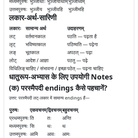
मध्यमपुरुषः
भुञ्जीथाः
भुञ्जीयाथाम्
भुञ्जीध्वम्
उत्तमपुरुषः
भुञ्जीय
भुञ्जीवहि
भुञ्जीमहि
लकार-अर्थ-सारिणी
लकारः
सामान्य अर्थ
उदाहरणम्
लट्
वर्तमानकाल
पठति — पढ़ता है
लृट्
भविष्यत्काल
पठिष्यति — पढ़ेगा
लङ्
भूतकाल
अपठत् — पढ़ा
लोट्
आदेश / आज्ञा
पठतु — पढ़े
विधिलिङ्
चाहिए / संभावना / इच्छा
पठेत् — पढ़ना चाहिए
धातुरूप-अभ्यास के लिए उपयोगी Notes
(क) परस्मैपदी endings कैसे पहचानें?
उत्तर: परस्मैपदी लट्-लकार में सामान्य endings हैं—
पुरुषः
एकवचनम्
द्विवचनम्
बहुवचनम्
प्रथमपुरुषः
ति
तः
अन्ति
मध्यमपुरुषः
सि
थः
थ
उत्तमपुरुषः
आमि
आवः
आमः