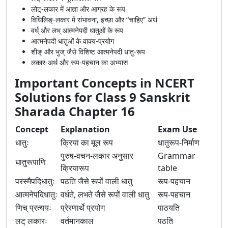
लोट्-लकार में आज्ञा और आग्रह के रूप
विधिलिङ्-लकार में संभावना, इच्छा और “चाहिए” अर्थ
वर्ध् और लभ् आत्मनेपदी धातुओं के रूप
आत्मनेपदी धातुओं के वाक्य-प्रयोग
शीङ् और भुज् जैसे विशिष्ट आत्मनेपदी धातु-रूप
लकार-अर्थ और रूप-पहचान का अभ्यास
Important Concepts in NCERT
Solutions for Class 9 Sanskrit
Sharada Chapter 16
Concept
Explanation
Exam Use
धातुः
क्रिया का मूल रूप
धातुरूप-निर्माण
पुरुष-वचन-लकार अनुसार
Grammar
धातुरूपाणि
क्रियारूप
table
परस्मैपदिधातुः
पठति जैसे रूपों वाली धातु
रूप-पहचान
आत्मनेपदिधातुः
वर्धते, लभते जैसे रूपों वाली धातु
रूप-पहचान
णिच् प्रत्ययः
प्रेरणार्थे प्रयोग
पाठयति
लट् लकारः
वर्तमानकाल
पठति