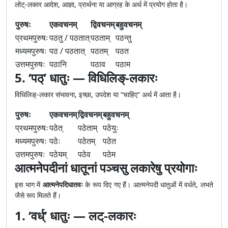
लोट्-लकार आदेश, आज्ञा, प्रार्थना या आग्रह के अर्थ में प्रयोग होता है।
पुरुषः
एकवचनम्
द्विवचनम्
बहुवचनम्
प्रथमपुरुषः
पठतु / पठतात्
पठताम्
पठन्तु
मध्यमपुरुषः
पठ / पठतात्
पठतम्
पठत
उत्तमपुरुषः
पठानि
पठाव
पठाम
5. ‘पठ्’ धातुः — विधिलिङ्-लकारः
विधिलिङ्-लकार संभावना, इच्छा, उपदेश या “चाहिए” अर्थ में आता है।
पुरुषः
एकवचनम्
द्विवचनम्
बहुवचनम्
प्रथमपुरुषः
पठेत्
पठेताम्
पठेयुः
मध्यमपुरुषः
पठेः
पठेतम्
पठेत
उत्तमपुरुषः
पठेयम्
पठेव
पठेम
आत्मनेपदीनां धातूनां पञ्चसु लकारेषु प्रयोगाः
इस भाग में
आत्मनेपदिधातवः
के रूप दिए गए हैं। आत्मनेपदी धातुओं में वर्धते, लभते
जैसे रूप मिलते हैं।
1. ‘वर्ध्’ धातुः — लट्-लकारः