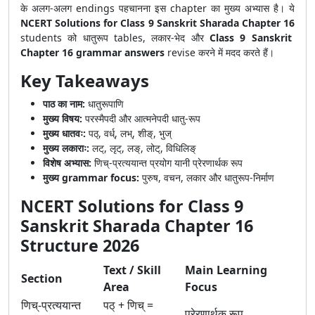
के अलग-अलग endings पहचानना इस chapter का मुख्य अभ्यास है। ये
NCERT Solutions for Class 9 Sanskrit Sharada Chapter 16
students को धातुरूप tables, लकार-भेद और
Class 9 Sanskrit
Chapter 16 grammar answers
revise करने में मदद करते हैं।
Key Takeaways
पाठ का नाम:
धातुरूपाणि
मुख्य विषय:
परस्मैपदी और आत्मनेपदी धातु-रूप
मुख्य धातवः:
पठ्, वर्ध्, लभ्, शीङ्, भुज्
मुख्य लकाराः:
लट्, लृट्, लङ्, लोट्, विधिलिङ्
विशेष अभ्यास:
णिच्-प्रत्ययान्त प्रयोग यानी प्रेरणार्थक रूप
मुख्य grammar focus:
पुरुष, वचन, लकार और धातुरूप-निर्माण
NCERT Solutions for Class 9
Sanskrit Sharada Chapter 16
Structure 2026
Text / Skill
Main Learning
Section
Area
Focus
णिच्-प्रत्ययान्त
पठ् + णिच् =
प्रेरणार्थक रूप