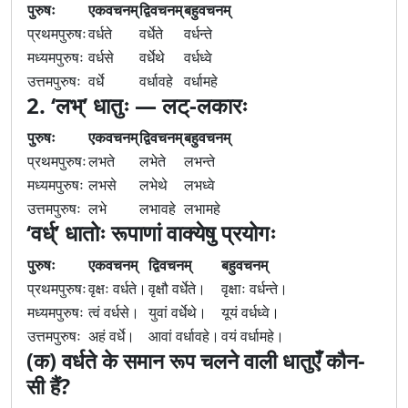
पुरुषः
एकवचनम्
द्विवचनम्
बहुवचनम्
प्रथमपुरुषः
वर्धते
वर्धेते
वर्धन्ते
मध्यमपुरुषः
वर्धसे
वर्धेथे
वर्धध्वे
उत्तमपुरुषः
वर्धे
वर्धावहे
वर्धामहे
2. ‘लभ्’ धातुः — लट्-लकारः
पुरुषः
एकवचनम्
द्विवचनम्
बहुवचनम्
प्रथमपुरुषः
लभते
लभेते
लभन्ते
मध्यमपुरुषः
लभसे
लभेथे
लभध्वे
उत्तमपुरुषः
लभे
लभावहे
लभामहे
‘वर्ध्’ धातोः रूपाणां वाक्येषु प्रयोगः
पुरुषः
एकवचनम्
द्विवचनम्
बहुवचनम्
प्रथमपुरुषः
वृक्षः वर्धते।
वृक्षौ वर्धेते।
वृक्षाः वर्धन्ते।
मध्यमपुरुषः
त्वं वर्धसे।
युवां वर्धेथे।
यूयं वर्धध्वे।
उत्तमपुरुषः
अहं वर्धे।
आवां वर्धावहे।
वयं वर्धामहे।
(क) वर्धते के समान रूप चलने वाली धातुएँ कौन-
सी हैं?