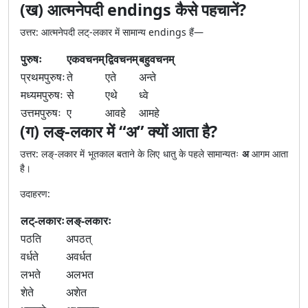
(ख) आत्मनेपदी endings कैसे पहचानें?
उत्तर: आत्मनेपदी लट्-लकार में सामान्य endings हैं—
पुरुषः
एकवचनम्
द्विवचनम्
बहुवचनम्
प्रथमपुरुषः
ते
एते
अन्ते
मध्यमपुरुषः
से
एथे
ध्वे
उत्तमपुरुषः
ए
आवहे
आमहे
(ग) लङ्-लकार में “अ” क्यों आता है?
उत्तर: लङ्-लकार में भूतकाल बताने के लिए धातु के पहले सामान्यतः
अ
आगम आता
है।
उदाहरण:
लट्-लकारः
लङ्-लकारः
पठति
अपठत्
वर्धते
अवर्धत
लभते
अलभत
शेते
अशेत