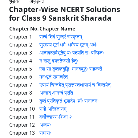
भुङ्क्ते
अभुङ्क्त
Chapter-Wise NCERT Solutions
for Class 9 Sanskrit Sharada
Chapter No.
Chapter Name
Chapter 1
सत्यं शिवं सुन्दरं संस्कृतम्
Chapter 2
सुखस्य मूलं धर्मः धर्मस्य मूलम् अर्थः
Chapter 3
आत्मवत्सर्वभूतेषु यः पश्यति सः पण्डितः
Chapter 4
न खलु वयस्तेजसो हेतुः
Chapter 5
एषा सा कृतकबुद्धिः मानवबुद्धेः सहकरी
Chapter 6
मनःपूतं समाचरेत्
Chapter 7
उपायं चिन्तयेत् प्राज्ञस्तथापायं च चिन्तयेत्
Chapter 8
अन्नाद् आनन्दं प्रति
Chapter 9
कृतं प्रतिकृतं भूयादेष धर्मः सनातनः
Chapter 10
णमो अरिहंताणम्
Chapter 11
वर्णोच्चारण-शिक्षा २
Chapter 12
अन्वयः
Chapter 13
समासः