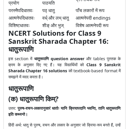
प्रयोग
पाठयति
परस्मैपदिधातवः
पठ् धातु
पाँच लकारों में रूप
आत्मनेपदिधातवः
वर्ध् और लभ् धातु
आत्मनेपदी endings
विशिष्टधातवः
शीङ् और भुज्
विशेष आत्मनेपदी रूप
NCERT Solutions for Class 9
Sanskrit Sharada Chapter 16:
धातुरूपाणि
इस section में
धातुरूपाणि question answer
और tables पुस्तक के
क्रम के अनुसार दिए गए हैं। यह विद्यार्थियों को
Class 9 Sanskrit
Sharada Chapter 16 solutions
को textbook-based format में
समझने में मदद करता है।
धातुरूपाणि
(क) धातुरूपाणि किम्?
उत्तर:
पुरुष-वचन-लकारानुसारं धातोः यानि क्रियापदानि भवन्ति, तानि धातुरूपाणि
इति कथ्यन्ते।
हिंदी अर्थ: धातु से पुरुष, वचन और लकार के अनुसार जो क्रिया-रूप बनते हैं, उन्हें