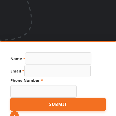
Name
*
URL
Email
*
Phone
Source
Phone Number
*
SUBMIT
×